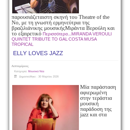
παρουσιάζεται
στη σκηνή του Theatre of the
No, με τη γνωστή ερμηνεύτρια της
βραζιλιάνικης μουσικής
Μιράντα Βερούλη και
το εξαιρετικό
Περισσότερα...MIRANDA VEROULI
QUINTET ΤRIBUTE TO GAL COSTA MUSA
TROPICAL
ELLY LOVES JAZZ
Λεπτομέρειες
Κατηγορία:
Μουσικά Νέα
Δημοσιεύθηκε : 30 Μαρτίου 2026
Μία παράσταση
αφιερωμένη
στην τεράστια
μουσική
παράδοση της
jazz και στα