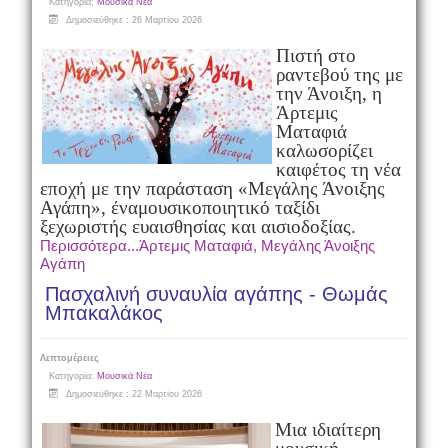
Κατηγορία:
Μουσικά Νέα
Δημοσιεύθηκε : 26 Μαρτίου 2026
Πιστή στο
ραντεβού της με
την Άνοιξη, η
Άρτεμις
Ματαφιά
καλωσορίζει
και
φέτος τη νέα
εποχή με την παράσταση «Μεγάλης Άνοιξης
Αγάπη», ένα
μουσικοποιητικό ταξίδι
ξεχωριστής ευαισθησίας και αισιοδοξίας.
Περισσότερα...Άρτεμις Ματαφιά, Μεγάλης Άνοιξης
Αγάπη
Πασχαλινή συναυλία αγάπης - Θωμάς
Μπακαλάκος
Λεπτομέρειες
Κατηγορία:
Μουσικά Νέα
Δημοσιεύθηκε : 22 Μαρτίου 2026
Μια ιδιαίτερη