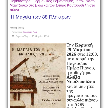
Περισσότερα...Γερμανικός Ρομαντισμός με τον Νάσο
Μαρτζούκο στο βιολί και τον Σπύρο Κουτσουβέλη στο
πιάνο
Η Μαγεία των 88 Πλήκτρων
Λεπτομέρειες
Κατηγορία:
Μουσικά Νέα
Δημοσιεύθηκε : 25 Μαρτίου 2026
Την
Κυριακή
29 Μαρτίου
2026
στις 12:00,
με αφορμή την
Παγκόσμια
Ημέρα Πιάνου,
η καθηγήτρια
Αλεξία
Νικολοπούλου
και οι μαθητές
της
πραγματοποιούν
συναυλία πιάνου
στο
ΔΟΝ