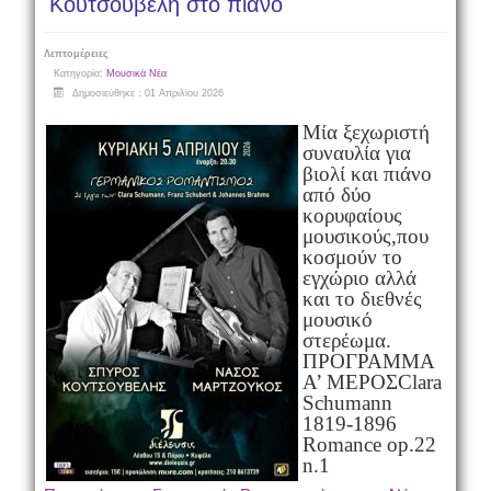
Κουτσουβέλη στο πιάνο
Λεπτομέρειες
Κατηγορία:
Μουσικά Νέα
Δημοσιεύθηκε : 01 Απριλίου 2026
Μία ξεχωριστή
συναυλία για
βιολί και πιάνο
από δύο
κορυφαίους
μουσικούς,
που
κοσμούν το
εγχώριο αλλά
και το διεθνές
μουσικό
στερέωμα.
ΠΡΟΓΡΑΜΜΑ
Α’ ΜΕΡΟΣ
Clara
Schumann
1819-1896
Romance op.22
n.1