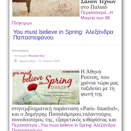
Σαλόνι Τεχνών
στο Παλαιό
Περισσότερα...Η
Μαγεία των 88
Πλήκτρων
You must believe in Spring: Αλεξάνδρα
Παπαστεφάνου
Λεπτομέρειες
Κατηγορία:
Μουσικά Νέα
Δημοσιεύθηκε : 01 Απριλίου 2026
Η Αθηνά
Ρούτση, που
χρόνια τώρα μας
ταξιδεύει με τη
φωνή της
στην
εμβληματική παράσταση «Paris- Istanbul»,
και ο Δημήτρης Παπαλάμπρου,
ταλαντούχος
συνοδοιπόρος της, εξαιρετικός κιθαρίστας και
Περισσότερα...You must believe in Spring: Αλεξάνδρα
Παπαστεφάνου