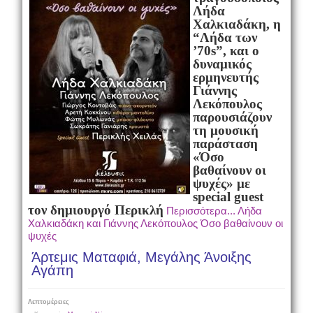
Λήδα
Χαλκιαδάκη, η
“Λήδα των
’70s”, και ο
δυναμικός
ερμηνευτής
Γιάννης
Λεκόπουλος
παρουσιάζουν
τη μουσική
παράσταση
«Όσο
βαθαίνουν οι
ψυχές» με
special guest
τον δημιουργό Περικλή
Περισσότερα... Λήδα
Χαλκιαδάκη και Γιάννης Λεκόπουλος Όσο βαθαίνουν οι
ψυχές
Άρτεμις Ματαφιά, Μεγάλης Άνοιξης
Αγάπη
Λεπτομέρειες