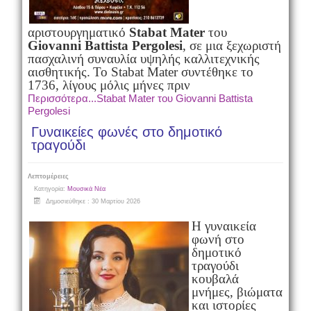
αριστουργηματικό
Stabat Mater
του
Giovanni Battista Pergolesi
, σε μια ξεχωριστή
πασχαλινή συναυλία υψηλής καλλιτεχνικής
αισθητικής.
Το Stabat Mater συντέθηκε το
1736, λίγους μόλις μήνες πριν
Περισσότερα...Stabat Mater του Giovanni Battista
Pergolesi
Γυναικείες φωνές στο δημοτικό
τραγούδι
Λεπτομέρειες
Κατηγορία:
Μουσικά Νέα
Δημοσιεύθηκε : 30 Μαρτίου 2026
Η γυναικεία
φωνή στο
δημοτικό
τραγούδι
κουβαλά
μνήμες, βιώματα
και ιστορίες