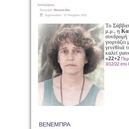
Λεπτομέρειες
Κατηγορία:
Μουσικά Νέα
Δημοσιεύθηκε : 27 Νοεμβρίου 2022
Το Σάββατ
μ.μ., η
Κα
συνδρομή
γιορτάζει 
γενέθλιά τ
καλεί για
ν
«22+2
Περ
3/12/22 στ
ΒΕΝΕΜΠΡΑ