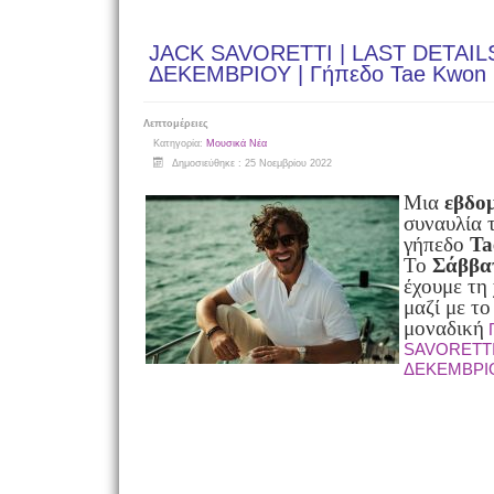
JACK SAVORETTI | LAST DETAIL
ΔΕΚΕΜΒΡΙΟΥ | Γήπεδο Tae Kwon
Λεπτομέρειες
Κατηγορία:
Μουσικά Νέα
Δημοσιεύθηκε : 25 Νοεμβρίου 2022
Μια
εβδο
συναυλία 
γήπεδο
Ta
Το
Σάββα
έχουμε τη
μαζί με τ
μοναδική
SAVORETTI 
ΔΕΚΕΜΒΡΙΟΥ