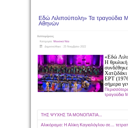
Εδώ Λιλιπούπολη» Τα τραγούδια 
Αθηνών
Λεπτομέρειες
Κατηγορία:
Μουσικά Νέα
Δημοσιεύθηκε : 25 Νοεμβρίου 2022
«Εδώ Λιλι
Η θρυλική
συνδέθηκε
Χατζιδάκι
ΕΡΤ (1976
σήμερα γεν
Περισσότερα
τραγούδια 
ΤΗΣ ΨΥΧΗΣ ΤΑ ΜΟΝΟΠΑΤΙΑ...
Αλικόραμα: Η Αλίκη Καγιαλόγλου σε… τετρα