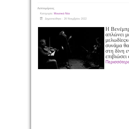
Λεπτομέρειες
Κατηγορία:
Μουσικά Νέα
Δημοσιεύθηκε : 26 Νοεμβρίου 2022
Η Βενέμπρ
απλώνει μ
μελωδίες
κ
συνάμα θα
στη δίνη 
επιβιώσει
Περισσότε