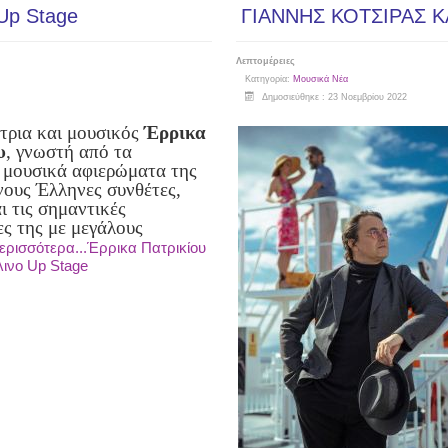
 Up Stage
ΓΙΑΝΝΗΣ ΚΟΤΣΙΡΑΣ 
Λεπτομέρειες
Κατηγορία:
Μουσικά Νέα
Δημοσιεύθηκε : 23 Νοεμβρίου 2022
τρια και μουσικός
Έρρικα
υ
, γνωστή από τα
ά μουσικά αφιερώματα της
νους Έλληνες συνθέτες,
ι τις σημαντικές
ες της με μεγάλους
ερισσότερα...Έρρικα Πατρικίου
λινο Up Stage