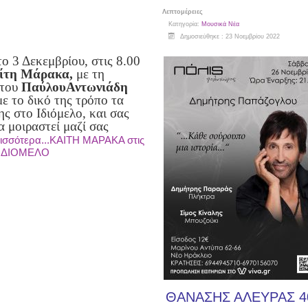
Λεπτομέρειες
Κατηγορία:
Μουσικά Νέα
Δημοσιεύθηκε : 23 Νοεμβρίου 2022
ο 3 Δεκεμβρίου, στις 8.00
ίτη Μάρακα,
με τη
 του
Παύλου
Αντωνιάδη
με το δικό της τρόπο τα
ης στο Ιδιόμελο, και σας
α μοιραστεί μαζί σας
ισσότερα...KAITH MAΡΑΚΑ στις
ο ΙΔΙΟΜΕΛΟ
ΘΑΝΑΣΗΣ ΑΛΕΥΡΑΣ 4