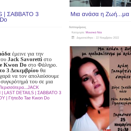
S | ΣΑΒΒΑΤΟ 3
Μια ανάσα η Ζωή...μα 
 Do
Λεπτομέρειες
Κατηγορία:
Μουσικά Νέα
Δημοσιεύθηκε : 22 Νοεμβρίου 2022
μάδα
έμεινε για την
του
Jack Savoretti
στο
e Kwon Do
στο Φάληρο.
το 3 Δεκεμβρίου
θα
 χαρά να τον απολαύσουμε
ο συγκρότημά του σε μια
Περισσότερα...JACK
| LAST DETAILS | ΣΑΒΒΑΤΟ 3
 | Γήπεδο Tae Kwon Do