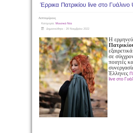
Έρρικα Πατρικίου live στο Γυάλινο
Λεπτομέρειες
Κατηγορία:
Μουσικά Νέα
Δημοσιεύθηκε : 26 Νοεμβρίου 2022
H ερμηνεύ
Πατρικίο
εξαιρετικ
σε σύγχρο
ποιητές κα
συνεργασί
Έλληνες
Π
live στο Γυά