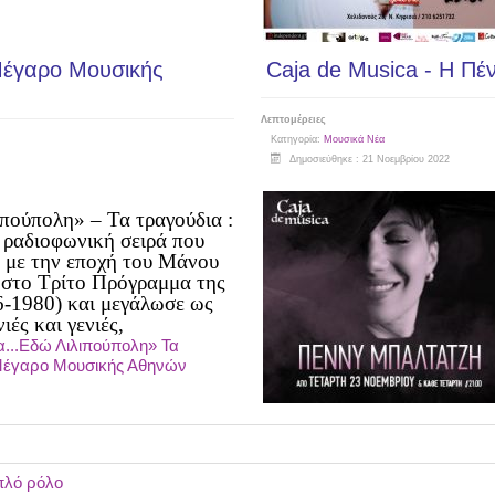
Μέγαρο Μουσικής
Caja de Musica - Η Πέ
Λεπτομέρειες
Κατηγορία:
Μουσικά Νέα
Δημοσιεύθηκε : 21 Νοεμβρίου 2022
πούπολη» – Τα τραγούδια :
 ραδιοφωνική σειρά που
 με την εποχή του Μάνου
 στο Τρίτο Πρόγραμμα της
-1980) και μεγάλωσε ως
ιές και γενιές,
...Εδώ Λιλιπούπολη» Τα
Μέγαρο Μουσικής Αθηνών
πλό ρόλο