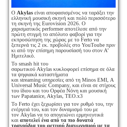
Ο
Akylas
είναι αποφασισμένος να ταράξει την
ελληνική μουσική σκηνή και πολύ περισσότερο
τη σκηνή της Eurovision 2026. Ο
χαρισματικός performer αποτέλεσε από την
πρώτη στιγμή το απόλυτο φαβορί για την
εκπροσώπηση της χώρας με το Ferto να
ξεπερνά τις 2 εκ. προβολές στο YouToube πριν
κι από την επίσημη παρουσίασή του στον Α’
Ημιτελικό.
Το smash hit του
σαρωτικού Akylas κυκλοφορεί επίσημα σε όλα
τα ψηφιακά καταστήματα
και streaming υπηρεσίες από τη Minos EMI, A
Universal Music Company, και είναι σε στίχους
του ίδιου και του Ορφέα Νόνη και μουσική
των Papatanice, Akylas, TEO.x3
Το Ferto έχει ξεχωρίσει για τον ρυθμό του, την
ενέργειά του, και τον δυναμισμό του με
τον Akylas να το απογειώνει ερμηνευτικά
και
αποτελεί ένα από τα πιο δυνατά
τραγούδια του φετινού διαγωνισμού με τα