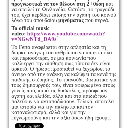
η
προγνωστικά να τον θέλουν στη 2
θέση
και
να απειλεί τη Φινλανδία. Ωστόσο, το τραγούδι
του, έχει κερδίσει επίσης την αγάπη του κοινού
λόγω του σπουδαίου
μηνύματος
που περνά.
Το official music
vide
ο:
https://www.youtube.com/watch?
v=NGwNTd_DA9s
Το Ferto αναφέρεται στην απληστία και τη
διαρκή ανάγκη του ανθρώπου να αποκτά όλο
και περισσότερα, σε μια κοινωνία που
καλλιεργεί την αίσθηση πως τίποτα δεν είναι
αρκετό. Ο ήρωας προσπαθεί να ξεχωρίσει το
όνειρο από την ανάγκη να καλύψει τα κενά της
παιδικής στέρησης. Το τραγούδι, βιωματικό για
τους δημιουργούς του, είναι αφιερωμένο στους
γονείς που, παρά τις δυσκολίες, πρόσφεραν
αγάπη και ελπίδα, αλλά και στα παιδιά που
παλεύουν να ανταποδώσουν. Τελικά, αποτελεί
μια ιστορία για την απληστία και τον
καταναλωτισμό, αλλά και για την
ευγνωμοσύνη και την αξία όσων ήδη έχουμε.