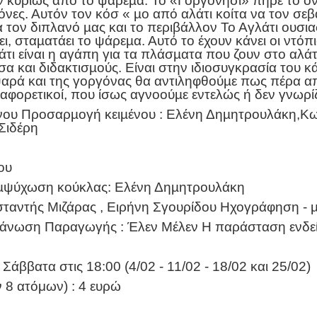
υν κυρίως από το ψάρεµα. Το «Γοργονήσι» ​πήρε το 
ς. Αυτόν τον κόσ « µο από αλάτι κοίτα να τον σεβαστ
α τον διπλανό µας και το περιβάλλον Το Αγλάτι ουσια
ι, σταµατάει το ψάρεµα. Αυτό το έχουν κάνει οι ντόπ
άτι είναι η αγάπη για τα πλάσµατα που ζουν στο αλά
α και διδακτισµούς. ​Είναι στην ιδιοσυγκρασία του 
αρά και της γοργόνας θα αντιληφθούµε πως πέρα απ
ιαφορετικοί, που ίσως αγνοούµε εντελώς ή δεν γνωρί
νου Προσαρµογή κειµένου : Eλένη Δηµητρουλάκη,Kω
Σιδέρη
ου
 εµψύχωση κούκλας: Eλένη Δηµητρουλάκη
ταντής Μιζάρας , Ειρήνη Σγουρίδου Ηχογράφηση - µ
άνωση Παραγωγής : Έλεν Μέλεν Η παράσταση ενδείκν
άββατα στις 18:00​ (4/02 - 11/02 - 18/02 και 25/02)
ν 8 ατόμων) : 4 ευρώ