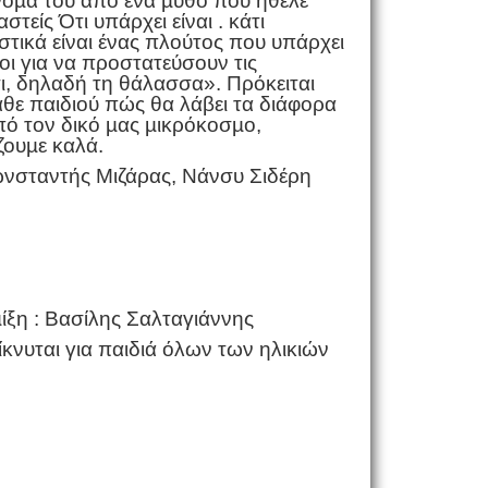
όνοµά του από ένα µύθο που ήθελε
είς Ότι υπάρχει είναι . κάτι
στικά είναι ένας πλούτος που υπάρχει
ιοι για να προστατεύσουν τις
τι, δηλαδή τη θάλασσα». Πρόκειται
κάθε παιδιού πώς θα λάβει τα διάφορα
ό τον δικό µας µικρόκοσµο,
ζουµε καλά.
νσταντής Μιζάρας, Νάνσυ Σιδέρη
ίξη : Bασίλης Σαλταγιάννης
υται για παιδιά όλων των ηλικιών