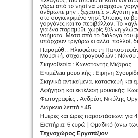
πελάγους, του οποίου οι κάτοικοι ζο
γύρω από το νησί να υπάρχουν γοργόνε
άνθρωπε µην , ξεχαστείς ». Αγάπη γι
στο συγκεκριµένο νησί. Όποιος το βρε
γοργόνες και το περιβάλλον. Το «αγλ
για ένα παραµύθι, χωρίς ξύλινη γλώσσ
νοήµατα. Μέσα από το διάλογο του ψ
υπάρχουν τριγύρω κι άλλοι πολλοί, δ
Παραµύθι : Ηλιοφώτιστη Παπαστεφά
Μουσική, στίχοι τραγουδιών : Nάνσυ 
Σκηνοθεσία : Kωνσταντής Μιζάρας
Επιµέλεια µουσικής : Eιρήνη Σγουρίδ
Σκηνικά αντικείµενα, κατασκευή και
Αφήγηση και εκτέλεση µουσικής: Κωσ
Φωτογραφίες : Aνδρέας Νικόλης Οργ
Διάρκεια λεπτά * 45
Ημέρες και ώρες παραστάσεων: για 4 Σ
Εισιτήρια: 5 ευρώ​ | Ομαδικό (άνω τω
Τεχνοχώρος​ Εργοτάξιον