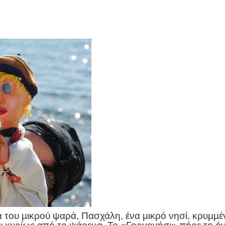
α του µικρού ψαρά, Πασχάλη, ένα µικρό νησί, κρυµµέ