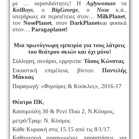
με …
super
ιδιότητες! Η
Agly
woman
τα
Kol
Boys
,
o
Big
George
,
o
Nose
κ.ά.,
υπερήρωες σε περιπέτειες στον…
Milk
Planet
,
τον
Nose
Planet
, στον
Dark
Planet
και φυσικά
στον…
Paraga
planet
!
Μια πρωτόγνωρη εμπειρία για τους λάτρεις
του θεάτρου σκιών και όχι μόνο!
Σύλληψη, σενάριο, ερμηνεία:
Τάσος Κώνστας
Εικαστική επιμέλεια, βίντεο:
Παντελής
Μάκκας
Παραγωγή: «Φιγούρες & Κούκλες», 2016-17
Θέατρο ΠΚ
,
Κασομούλη 30 & Ρενέ Πυώ 2, Ν.Κόσμος,
μετρό/Τραμ: Ν. Κόσμος
Κάθε Κυριακή στις 15.15 από τις 8/1/17.
Καθημερινά οργανωμένες παραστάσεις για