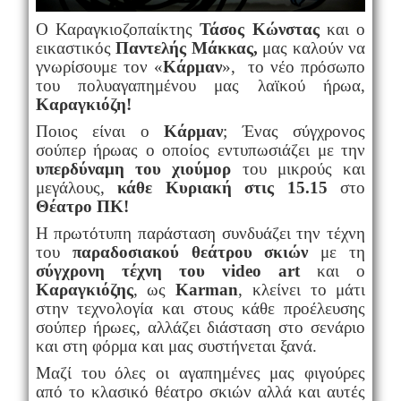
Ο Καραγκιοζοπαίκτης
Τάσος Κώνστας
και ο
εικαστικός
Παντελής Μάκκας,
μας καλούν να
γνωρίσουμε τον «
Κάρμαν
», το νέο πρόσωπο
του πολυαγαπημένου μας λαϊκού ήρωα,
Καραγκιόζη!
Ποιος είναι ο
Κάρμαν
; Ένας σύγχρονος
σούπερ ήρωας ο οποίος εντυπωσιάζει με την
υπερδύναμη του χιούμορ
του μικρούς και
μεγάλους,
κάθε Κυριακή στις 15.15
στο
Θέατρο ΠΚ!
Η πρωτότυπη παράσταση συνδυάζει την τέχνη
του
παραδοσιακού θεάτρου σκιών
με τη
σύγχρονη τέχνη του video art
και ο
Καραγκιόζης
, ως
Κarman
, κλείνει το μάτι
στην τεχνολογία και στους κάθε προέλευσης
σούπερ ήρωες, αλλάζει διάσταση στο σενάριο
και στη φόρμα και μας συστήνεται ξανά.
Μαζί του όλες οι αγαπημένες μας φιγούρες
από το κλασικό θέατρο σκιών αλλά και αυτές