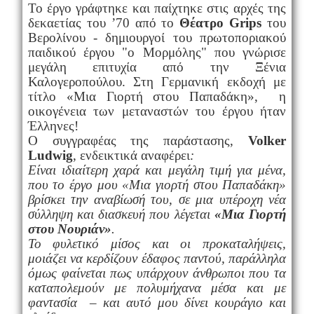
Το έργο γράφτηκε και παίχτηκε στις αρχές της
δεκαετίας του ’70 από το
Θέατρο
Grips
του
Βερολίνου - δημιουργοί του πρωτοποριακού
παιδικού έργου "ο Μορμόλης" που γνώρισε
μεγάλη επιτυχία από την Ξένια
Καλογεροπούλου. Στη Γερμανική εκδοχή με
τίτλο «Μια Γιορτή στου Παπαδάκη», η
οικογένεια των μεταναστών του έργου ήταν
Έλληνες!
Ο συγγραφέας της παράστασης,
Volker
Ludwig
, ενδεικτικά αναφέρει
:
Είναι ιδιαίτερη χαρά και μεγάλη τιμή για μένα,
που το έργο μου «Μια γιορτή στου Παπαδάκη»
βρίσκει την αναβίωσή του, σε μια υπέροχη νέα
σύλληψη και διασκευή που λέγεται
«Μια Γιορτή
στου Νουριάν»
.
Το φυλετικό μίσος και οι προκαταλήψεις,
μοιάζει να κερδίζουν έδαφος παντού, παράλληλα
όμως φαίνεται πως υπάρχουν άνθρωποι που τα
καταπολεμούν με πολυμήχανα μέσα και με
φαντασία – και αυτό μου δίνει κουράγιο και