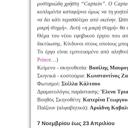
μυστηριώδη χρήστη “Captain”. Ο
Capta
κοπλιμέντα καταφέρνει όμως να τη γοητεύσ
να δει κάτι περισσότερο από εκείνην. Ώσπ
μικρή στιγμή». Αυτή «η μικρή στιγμή» θα 
Θέμα του νέου εφηβικού έργου που απο
δικτύωσης. Κίνδυνοι στους οποίους μπορ
Το έργο είναι εμπνευσμένο από αληθιν
Prince
…)
Κείμενο - σκηνοθεσία:
Βασίλης Μαυρο
Σκηνικά - κοστούμια:
Κωνσταντίνος Ζ
Φωτισμοί:
Στέλλα Κάλτσου
Δραματολόγος παράστασης:
Έλενα Τρι
Βοηθός Σκηνοθέτη:
Κατερίνα Γεωργο
Παίζουν (αλφαβητικά):
Αριάδνη Καβαλι
7 Νοεμβρίου έως 23 Απριλίου