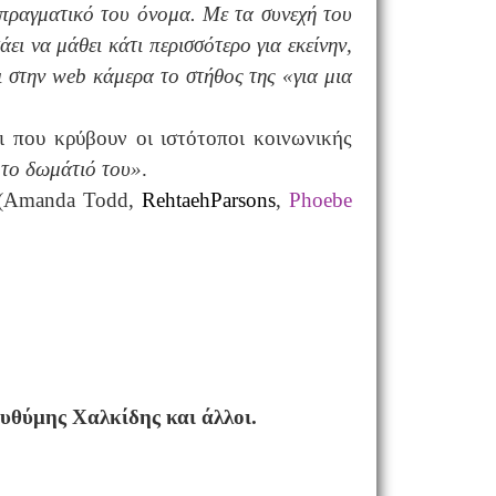
πραγματικό του όνομα. Με τα συνεχή του
ει να μάθει κάτι περισσότερο για εκείνην,
ι στην
web
κάμερα το στήθος της «για μια
ι που κρύβoυν οι ιστότοποι κοινωνικής
 το δωμάτιό του»
.
 (Amanda Tod
d
,
Rehtaeh
Parsons
,
Phoebe
θύμης Χαλκίδης και άλλοι.