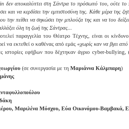
in
δεν αποκαλύπτει στη Σάντρα το πρόσωπό του, ούτε το 
ει και να κερδίσει την εμπιστοσύνη της. Κάθε μέρα της ζητά
ου την πείθει να σηκώσει την μπλούζα της και να του δείξε
αλλάξει όλη τη ζωή της Σάντρας...
τελεί παραγγελία του Θέατρο Τέχνης, είναι οι κίνδυνο
εί να εκτεθεί ο καθένας από εμάς «
χωρίς καν να βγει από
ές ιστορίες εφήβων που δέχτηκαν άγριο
cyber
-
bullying
,
γεωργίου
(σε συνεργασία με τη
Μαριάννα Κάλμπαρη
)
αμάνης
ανταφυλλοπούλου
υδάκη
έρου, Μαριλένα Μόσχου, Εύα Οικονόμου-Βαμβακά, Ευ