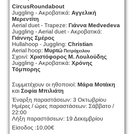
Circus
Roundabout
Juggling - Ακροβατικά:
Αγγελική
Μερεντίτη
Aerial duet - Trapeze:
Γιάννα Medvedeva
Juggling - Aerial duet - Ακροβατικά:
Γιάννης Σμέρος
Hulla
hoop
- Juggling:
Christian
Aerial
hoop:
Μυρτώ
Πετρό
χειλου
Σχοινί:
Χριστόφορος Μ. Λουλούδης
Juggling - Ακροβατικά:
Χρόνης
Τόμπορης
Συμμετέχουν οι ηθοποιοί:
Μάρα Μοτάκη
και
Σοφία Μπιλιάτη
Έναρξη παραστάσεων: 3 Οκτωβρίου
Ημέρες / ώρες παραστάσεων: Σάββατο /
22:00
Λήξη παραστάσεων: 19 Δεκεμβρίου
Είσοδος :10,00€