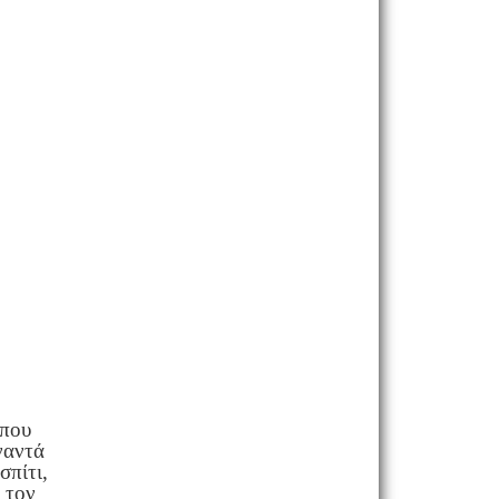
 που
ναντά
σπίτι,
 τον