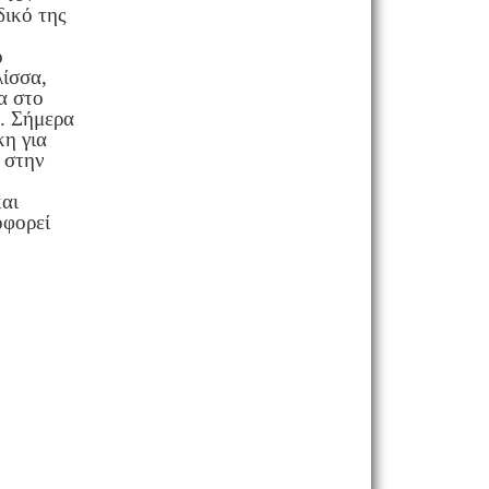
δικό της
ο
λίσσα,
α στο
η. Σήμερα
κη για
ο στην
και
οφορεί