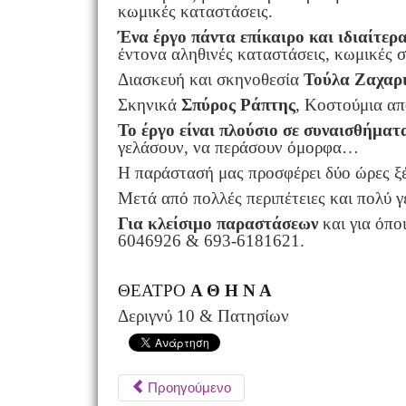
κωμικές καταστάσεις.
Ένα έργο πάντα επίκαιρο και ιδιαίτερα
έντονα αληθινές καταστάσεις, κωμικές σ
Διασκευή και σκηνοθεσία
Τούλα Ζαχαρ
Σκηνικά
Σπύρος Ράπτης
, Κοστούμια απ
Το έργο είναι πλούσιο σε συναισθήματ
γελάσουν, να περάσουν όμορφα…
Η παράστασή μας προσφέρει δύο ώρες ξέν
Μετά από πολλές περιπέτειες και πολύ γ
Για κλείσιμο παραστάσεων
και για όπο
6046926 & 693-6181621.
ΘΕΑΤΡΟ
Α Θ Η Ν Α
Δεριγνύ 10 & Πατησίων
Προηγούμενο