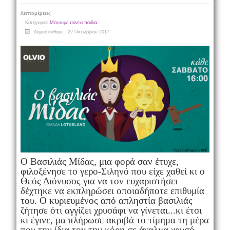
Λεπτομέρειες
Κατηγορία:
Μένουμε πάντα παιδιά
Δημοσιεύθηκε : 22 Οκτωβρίου 2017
Ο Βασιλιάς Μίδας, μια φορά σαν έτυχε,
φιλοξένησε το γερο-Σιληνό που είχε χαθεί κι ο
Θεός Διόνυσος για να τον ευχαριστήσει
δέχτηκε να εκπληρώσει οποιαδήποτε επιθυμία
του. Ο κυριευμένος από απληστία βασιλιάς
ζήτησε ότι αγγίζει χρυσάφι να γίνεται...κι έτσι
κι έγινε, μα πλήρωσε ακριβά το τίμημα τη μέρα
που την ίδια του την κόρη σε άγαλμα χρυσό