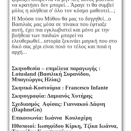
να κρατήσει δεν μπορεί... Άραγε τι θα συμβεί
μόλις η αλήθεια σ' όλο τον κόσμο μαθευτεί...;
Η Μούσα του Μύθου θα μας το διηγηθεί...ο
Βασιλιάς μας μέσα σε πίνακα που έφτιαξε
αυτή, έχει πια εγκλωβιστεί και μόνο με την
βοήθεια των παιδιών μπορεί να
ελευθερωθεί...ιστορία ξεκινάει μαγική που στο
δικό σας χέρι είναι ποιό το τέλος και ποιά η
αρχή...
Σκηνοθεσία – επιμέλεια παραγωγής :
Lotusland
(Βασιλική Συρανίδου,
Μπαγεώργος Ηλίας)
Σκηνικά-Κοστούμια :
Francesco
Infante
Σκηνογραφία: Δαμιανός Χυτήρης
Σχεδιασμός Αφίσας: Γιαννακού Δάφνη
(
DaphneGn
)
Επικοινωνία: Ιωάννα Κουλοχέρη
Ηθοποιοί: Ιωσηφίδου Κίρκη, Τζίκα Ιωάννα,