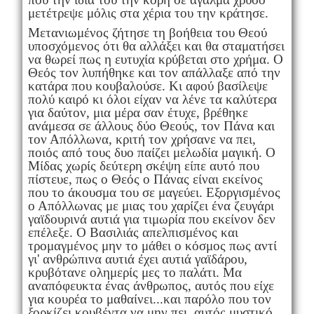
μετέτρεψε μόλις στα χέρια του την κράτησε.
Μετανιωμένος ζήτησε τη βοήθεια του Θεού
υποσχόμενος ότι θα αλλάξει και θα σταματήσει
να θωρεί πως η ευτυχία κρύβεται στο χρήμα. Ο
Θεός τον λυπήθηκε και τον απάλλαξε από την
κατάρα που κουβαλούσε. Κι αφού βασίλεψε
πολύ καιρό κι όλοι είχαν να λένε τα καλύτερα
για δαύτον, μια μέρα σαν έτυχε, βρέθηκε
ανάμεσα σε άλλους δύο Θεούς, τον Πάνα και
τον Απόλλωνα, κριτή τον χρήσανε να πει,
ποιός από τους δυο παίζει μελωδία μαγική. Ο
Μίδας χωρίς δεύτερη σκέψη είπε αυτό που
πίστευε, πως ο Θεός ο Πάνας είναι εκείνος
που το άκουσμα του σε μαγεύει. Εξοργισμένος
ο Απόλλωνας με μιας του χαρίζει ένα ζευγάρι
γαϊδουρινά αυτιά για τιμωρία που εκείνον δεν
επέλεξε. Ο Βασιλιάς απελπισμένος και
τρομαγμένος μην το μάθει ο κόσμος πως αντί
γι' ανθρώπινα αυτιά έχει αυτιά γαϊδάρου,
κρυβότανε ολημερίς μες το παλάτι. Μα
αναπόφευκτα ένας άνθρωπος, αυτός που είχε
για κουρέα το μαθαίνει...και παρόλο που τον
ξορκίζει κουβέντα να μην πει, αυτός μυστικό