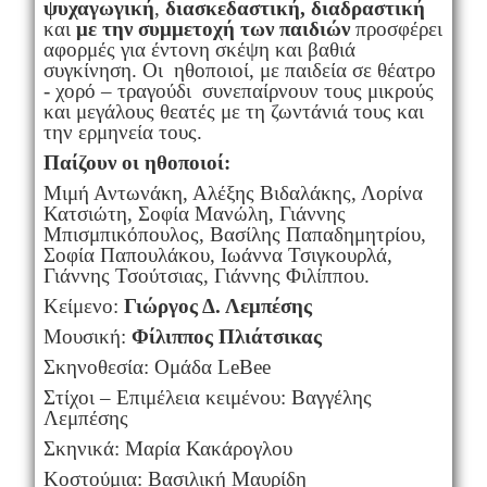
ψυχαγωγική
,
διασκεδαστική, διαδραστική
και
με την συμμετοχή των παιδιών
προσφέρει
αφορμές για έντονη σκέψη και βαθιά
συγκίνηση. Οι ηθοποιοί, με παιδεία σε θέατρο
- χορό – τραγούδι συνεπαίρνουν τους μικρούς
και μεγάλους θεατές με τη ζωντάνιά τους και
την ερμηνεία τους.
Παίζουν οι ηθοποιοί:
Μιμή Αντωνάκη, Αλέξης Βιδαλάκης, Λορίνα
Κατσιώτη, Σοφία Μανώλη, Γιάννης
Μπισμπικόπουλος, Βασίλης Παπαδημητρίου,
Σοφία Παπουλάκου, Ιωάννα Τσιγκουρλά,
Γιάννης Τσούτσιας, Γιάννης Φιλίππου.
Κείμενο:
Γιώργος Δ. Λεμπέσης
Μουσική:
Φίλιππος Πλιάτσικας
Σκηνοθεσία: Ομάδα LeBee
Στίχοι – Επιμέλεια κειμένου: Βαγγέλης
Λεμπέσης
Σκηνικά: Μαρία Κακάρογλου
Κοστούμια: Βασιλική Μαυρίδη