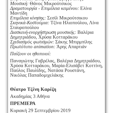
Μουσική:
Θάνος Μικρούτσικος
Δραματουργία - Επιμέλεια κειμένου:
Ελίνα
Μαντίδη
Επιμέλεια κίνησης:
Σεσίλ Μικρούτσικου
Σκηνικά-Κοστούμια:
Τζίνα Ηλιοπούλου, Λίνα
Σταυροπούλου
Διασκευή-ενορχήστρωση μουσικής:
Βαλέρια
Δημητριάδου, Χρύσα Κοτταράκου
Σχεδιασμός φωτισμών:
Σάκης Μπιρμπίλης
Πρωτότυπο
animation
:
Άρης Απαρτιάν
Παίζουν οι ηθοποιοί:
Παναγιώτης Γαβρέλας, Βαλέρια Δημητριάδου,
Χρύσα Κοτταράκου, Μαρία-Ελισάβετ Κοττίνη,
Παύλος Παυλίδης, Νατάσα Ρουστάνη,
Νικόλας Παπαδομιχελάκης
Θέατρο Τζένη Καρέζη
Ακαδημίας 3 Αθήνα
ΠΡΕΜΙΕΡΑ
Κυριακή 29 Σεπτεμβρίου 2019