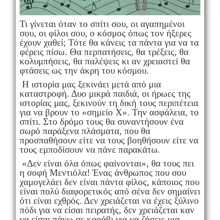
Τι γίνεται όταν το σπίτι σου, οι αγαπημένοι
σου, οι φίλοι σου, ο κόσμος όπως τον ήξερες
έχουν χαθεί; Τότε θα κάνεις τα πάντα για να τα
φέρεις πίσω. Θα περπατήσεις, θα τρέξεις, θα
κολυμπήσεις, θα παλέψεις κι αν χρειαστεί θα
φτάσεις ως την άκρη του κόσμου.
Η ιστορία μας ξεκινάει μετά από μια
καταστροφή. Δυο μικρά παιδιά, οι ήρωες της
ιστορίας μας, ξεκινούν τη δική τους περιπέτεια
για να βρουν το «σημείο Χ». Την ασφάλεια, το
σπίτι. Στο δρόμο τους θα συναντήσουν ένα
σωρό παράξενα πλάσματα, που θα
προσπαθήσουν είτε να τους βοηθήσουν είτε να
τους εμποδίσουν να πάνε παρακάτω.
«Δεν είναι όλα όπως φαίνονται», θα τους πει
η σοφή Μεντιόλα! Ένας άνθρωπος που σου
χαμογελάει δεν είναι πάντα φίλος, κάποιος που
είναι πολύ διαφορετικός από σένα δεν σημαίνει
ότι είναι εχθρός. Δεν χρειάζεται να έχεις ξύλινο
πόδι για να είσαι πειρατής, δεν χρειάζεται καν
να είσαι πάνω σε καράβι για να ζήσεις μια