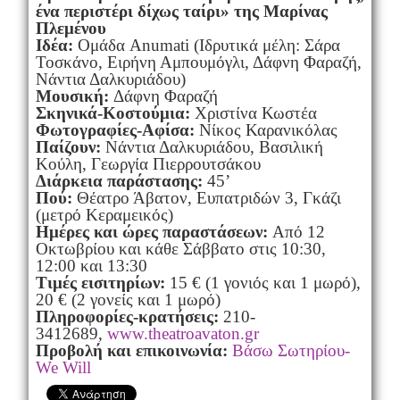
ένα περιστέρι δίχως ταίρι» της Μαρίνας
Πλεμένου
Ιδέα:
Ομάδα Anumati (Ιδρυτικά μέλη: Σάρα
Τοσκάνο, Ειρήνη Αμπουμόγλι, Δάφνη Φαραζή,
Νάντια Δαλκυριάδου)
Μουσική:
Δάφνη Φαραζή
Σκηνικά-Κοστούμια:
Χριστίνα Κωστέα
Φωτογραφίες-Αφίσα:
Νίκος Καρανικόλας
Παίζουν:
Νάντια Δαλκυριάδου, Βασιλική
Κούλη, Γεωργία Πιερρουτσάκου
Διάρκεια παράστασης:
45’
Πού:
Θέατρο Άβατον, Ευπατριδών 3, Γκάζι
(μετρό Κεραμεικός)
Ημέρες και ώρες παραστάσεων:
Από 12
Οκτωβρίου και κάθε Σάββατο στις 10:30,
12:00 και 13:30
Τιμές εισιτηρίων:
15 € (1 γονιός και 1 μωρό),
20 € (2 γονείς και 1 μωρό)
Πληροφορίες-κρατήσεις:
210-
3412689,
www.theatroavaton.gr
Προβολή και επικοινωνία:
Βάσω Σωτηρίου-
We Will