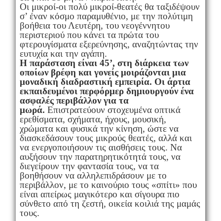
Οι μικροί-οι πολύ μικροί-θεατές θα ταξιδέψουν
σ’ έναν κόσμο παραμυθένιο, με την πολύτιμη
βοήθεια του Λευτέρη, του νεογέννητου
περιστεριού που κάνει τα πρώτα του
φτερουγίσματα εξερεύνησης, αναζητώντας την
ευτυχία και την αγάπη.
Η παράσταση είναι 45’, στη διάρκεια των
οποίων βρέφη και γονείς μοιράζονται μια
μοναδική διαδραστική εμπειρία. Οι άρτια
εκπαιδευμένοι περφόρμερ δημιουργούν ένα
ασφαλές περιβάλλον για τα
μωρά.
Επιστρατεύουν στοχευμένα οπτικά
ερεθίσματα, σχήματα, ήχους, μουσική,
χρώματα και φυσικά την κίνηση, ώστε να
διασκεδάσουν τους μικρούς θεατές, αλλά και
να ενεργοποιήσουν τις αισθήσεις τους. Να
αυξήσουν την παρατηρητικότητά τους, να
διεγείρουν την φαντασία τους, να τα
βοηθήσουν να αλληλεπιδράσουν με το
περιβάλλον, με το καινούριο τους «σπίτι» που
είναι απείρως μαγικότερο και σίγουρα πιο
σύνθετο από τη ζεστή, οικεία κοιλιά της μαμάς
τους.