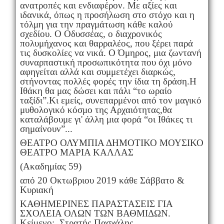
ανατροπές και ενδιαφέρον. Με αξίες και
ιδανικά, όπως η προσήλωση στο στόχο και η
τόλμη για την πραγμάτωση κάθε καλού
σχεδίου. Ο Οδυσσέας, ο διαχρονικός
πολυμήχανος και θαρραλέος, που ξέρει παρά
τις δυσκολίες να νικά. Ο Όμηρος, μια ζωντανή
συναρπαστική προσωπικότητα που όχι μόνο
αφηγείται αλλά και συμμετέχει διαρκώς,
στήνοντας πολλές φορές την ίδια τη δράση.Η
Ιθάκη θα μας δώσει και πάλι “το ωραίο
ταξίδι”.Κι εμείς, συνεπαρμένοι από τον μαγικό
μυθολογικό κόσμο της Αρχαιότητας,θα
καταλάβουμε γι' άλλη μια φορά “οι Ιθάκες τι
σημαίνουν”...
ΘΕΑΤΡΟ ΟΛΥΜΠΙΑ ΔΗΜΟΤΙΚΟ ΜΟΥΣΙΚΟ
ΘΕΑΤΡΟ ΜΑΡΙΑ ΚΑΛΛΑΣ
(Ακαδημίας 59)
από 20 Οκτωβριου 2019 κάθε Σάββατο &
Κυριακή
ΚΑΘΗΜΕΡΙΝΕΣ ΠΑΡΑΣΤΑΣΕΙΣ ΓΙΑ
ΣΧΟΛΕΙΑ ΟΛΩΝ ΤΩΝ ΒΑΘΜΙΔΩΝ.
Κείμενο: Στρατής Πασχάλης