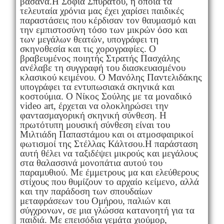
βάσανα.Η Σοφία Σπυράτου, η οποία τα
τελευταία χρόνια μας έχει χαρίσει παιδικές
παραστάσεις που κέρδισαν τον θαυμασμό και
την εμπιστοσύνη τόσο των μικρών όσο και
των μεγάλων θεατών, υπογράφει τη
σκηνοθεσία και τις χορογραφίες. Ο
βραβευμένος ποιητής Στρατής Πασχάλης
ανέλαβε τη συγγραφή του διασκευασμένου
κλασικού κειμένου. Ο Μανόλης Παντελιδάκης
υπογράφει τα εντυπωσιακά σκηνικά και
κοστούμια. Ο Νίκος Σούλης με τα μοναδικό
video art, έρχεται να ολοκληρώσει την
φαντασμαγορική σκηνική σύνθεση. Η
πρωτότυπη μουσική σύνθεση είναι του
Μιλτιάδη Παπαστάμου και οι ατμοσφαιρικοί
φωτισμοί της Στέλλας Κάλτσου.Η παράσταση
αυτή θέλει να ταξιδέψει μικρούς και μεγάλους
στα θαλασσινά μονοπάτια αυτού του
παραμυθιού. Με έμμετρους μα και ελεύθερους
στίχους που θυμίζουν το αρχαίο κείμενο, αλλά
και την παράδοση των σπουδαίων
μεταφράσεων του Ομήρου, παλιών και
σύγχρονων, σε μια γλώσσα κατανοητή για τα
παιδιά. Με επεισόδια γεμάτα χιούμορ,