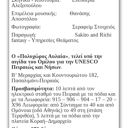
Αλεξοπούλου
Επιμέλεια μουσικής: Θανάσης
Αποστόλου
Φωτογραφία: Σεραφείμ Στοιχειός
Παραγωγή: Sakito and Richi
fantasy - Υπηρεσίες Θεάματος
Ο «Πολυχώρος Αυλαία»
,
τελεί υπό την
αιγίδα του Ομίλου για την
UNESCO
Πειραιώς και Νήσων
.
Β’ Μεραρχίας και Κουντουριώτου 182,
Πασαλιμάνι-Πειραιάς
Προσβασιμότητα:
10 λεπτά από τον
ηλεκτρικό σταθμό του Πειραιά με τα πόδια και
με τα Λεωφορεία: 915 – 906 – 904 – 17 – 20 –
Χ96 Λεωφορεία: από Σύνταγμα το 40 και από
Ομόνοια (οδό Αθηνάς) το 49 στη (στάση
Τερψιθέα), 5 λεπτά με τα πόδια από την
πλατεία Κοραή–Δημαρχείο