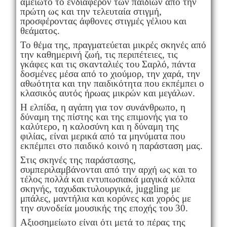
αμείωτο το ενδιαφέρον των παιδιών από την
πρώτη ως και την τελευταία στιγμή,
προσφέροντας άφθονες στιγμές γέλιου και
θεάματος.
Το θέμα της, πραγματεύεται μικρές σκηνές από
την καθημερινή ζωή, τις περιπέτειες, τις
γκάφες και τις σκανταλιές του Σαρλό, πάντα
δοσμένες μέσα από το χιούμορ, την χαρά, την
αθωότητα και την παιδικότητα που εκπέμπει ο
κλασικός αυτός ήρωας μικρών και μεγάλων.
Η ελπίδα, η αγάπη για τον συνάνθρωπο, η
δύναμη της πίστης και της επιμονής για το
καλύτερο, η καλοσύνη και η δύναμη της
φιλίας, είναι μερικά από τα μηνύματα που
εκπέμπει στο παιδικό κοινό η παράσταση μας.
Στις σκηνές της παράστασης,
συμπεριλαμβάνονται από την αρχή ως και το
τέλος πολλά και εντυπωσιακά μαγικά κόλπα
σκηνής, ταχυδακτυλουργικά, juggling με
μπάλες, μαντήλια και κορύνες και χορός με
την συνοδεία μουσικής της εποχής του 30.
Αξιοσημείωτο είναι ότι μετά το πέρας της