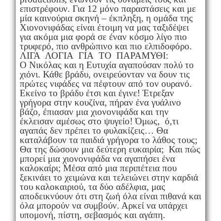
επιστρέφουν. Για 12 μόνο παραστάσεις και με
μία καινούρια σκηνή – έκπληξη, η ομάδα της
Χιονονιφάδας είναι έτοιμη να μας ταξιδέψει
για ακόμα μια φορά σε έναν κόσμο λίγο πιο
τρυφερό, πιο ανθρώπινο και πιο ελπιδοφόρο.
ΛΙΓΑ ΛΟΓΙΑ ΓΙΑ ΤΟ ΠΑΡΑΜΥΘΙ:
O Νικόλας και η Ευτυχία αγαπούσαν πολύ το
χιόνι. Κάθε βράδυ, ονειρεύονταν να δουν τις
πρώτες νιφάδες να πέφτουν από τον ουρανό.
Εκείνο το βράδυ έτσι και έγινε! Έτρεξαν
γρήγορα στην κουζίνα, πήραν ένα γυάλινο
βάζο, έπιασαν μια χιονονιφάδα και την
έκλεισαν αμέσως στο ψυγείο! Όμως, ό,τι
αγαπάς δεν πρέπει το φυλακίζεις… Θα
καταλάβουν τα παιδιά γρήγορα το λάθος τους;
Θα της δώσουν μια δεύτερη ευκαιρία; Και πώς
μπορεί μια χιονονιφάδα να αγαπήσει ένα
καλοκαίρι; Μέσα από μια περιπέτεια που
ξεκινάει το χειμώνα και τελειώνει στην καρδιά
του καλοκαιριού, τα δύο αδέλφια, μας
αποδεικνύουν ότι στη ζωή όλα είναι πιθανά και
όλα μπορούν να συμβούν. Αρκεί να υπάρχει
υπομονή, πίστη, σεβασμός και αγάπη.