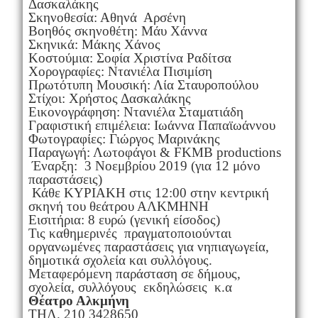
Δασκαλάκης
Σκηνοθεσία: Αθηνά Αρσένη
Βοηθός σκηνοθέτη: Mάυ Χάννα
Σκηνικά: Μάκης Χάνος
Κοστούμια: Σοφία Χριστίνα Ραδίτσα
Χορογραφίες: Ντανιέλα Πισιμίση
Πρωτότυπη Μουσική: Λία Σταυρoπούλου
Στίχοι: Χρήστος Δασκαλάκης
Εικονογράφηση: Nτανιέλα Σταματιάδη
Γραφιστική επιμέλεια: Ιωάννα Παπαϊωάννου
Φωτογραφίες: Γιώργος Μαρινάκης
Παραγωγή: Λωτοφάγοι & FKMB productions
Έναρξη: 3 Νοεμβρίου 2019 (για 12 μόνο
παραστάσεις)
Κάθε ΚΥΡΙΑΚΗ στις 12:00 στην κεντρική
σκηνή του θεάτρου ΑΛΚΜΗΝΗ
Εισιτήρια: 8 ευρώ (γενική είσοδος)
Τις καθημερινές πραγματοποιούνται
οργανωμένες παραστάσεις για νηπιαγωγεία,
δημοτικά σχολεία και συλλόγους.
Μεταφερόμενη παράσταση σε δήμους,
σχολεία, συλλόγους εκδηλώσεις κ.α
Θέατρο Αλκμήνη
ΤΗΛ. 210 3428650