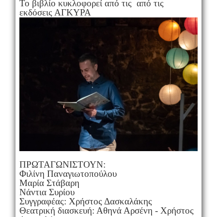
Το βιβλίο κυκλοφορεί από τις από τις
εκδόσεις ΑΓΚΥΡΑ
ΠΡΩΤΑΓΩΝΙΣΤΟΥΝ:
Φιλίνη Παναγιωτοπούλου
Μαρία Στάβαρη
Νάντια Συρίου
Συγγραφέας: Χρήστος Δασκαλάκης
Θεατρική διασκευή: Αθηνά Αρσένη - Χρήστος