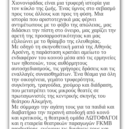
Χιονονιφάδας είναι μια τρυφερή ιστορία για
τον κύκλο της ζωής. Ένας ύμνος στο σεβασμό
προς τους άλλους και προς τη φύση. Μια
ιστορία που αριστοτεχνικά μας φέρνει
αντιμέτωπους με το φόβο της απώλειας, μας
διδάσκει την πίστη στο όνειρο, μας χαρίζει την
αρετή της προσαρμοστικότητας και μας
εξιλεώνει με το θρίαμβο της ελευθερίας.
Με οδηγό τη σκηνοθετική ματιά της Αθηνάς
Αρσένη, η παράσταση κρατάει αμείωτο το
ενδιαφέρον του κοινού μέσα από τις ερμηνείες
των ηθοποιών, τους αυθόρμητους
αυτοσχεδιασμούς, τις γρήγορες δράσεις και τις
εναλλαγές συναισθημάτων. Ένα θέαμα για όλη
την οικογένεια, γεμάτο τρυφερότητα,
συγκίνηση, τραγούδια, χιούμορ και διάδραση,
που μετατρέπει τους μικρούς θεατές σε
πρωταγωνιστές της κεντρικής σκηνής του
θεάτρου Αλκμήνη.
Με σύμμαχο την αγάπη τους για τα παιδιά και
διαβατήριο την περσινή αποδοχή από κοινό
και κριτικούς, η θεατρική ομάδα ΛΩΤΟΦΑΓΟΙ
και η εταιρεία θεατρικών παραγωγών FKMB
productions, ενώνουν τις δυνάμεις τους και