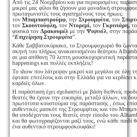
Από τις 24 Νοεμβρίου και για περιορισμένες παραστ
μικροί μας φίλοι θα ζήσουν μια μοναδική στρουμφοε
πρωταγωνιστές τους αγαπημένους τους ήρωες:
τον
Μπαμπαστρούμφ
, την
Στρουμφίτα
, τον
Σπιρτ
τον
Σκουντούφλη,
τον
Ντορεμί,
τον
Γκρινιάρη,
το
φυσικά τον
Δρακουμέλ
με την
Ψιψινέλ
, στην παρά
“
Επιχείρηση Στρουμφίτα
”.
Κάθε Σαββατοκύριακο, το Στρουμφοχωριό θα ζωντα
σκηνή του πλήρως ανακαινισμένου θεάτρου Alhambr
σε μια απίθανη 70 λεπτη μουσικοχορευτική παράστ
happenings και πολλές εκπλήξεις!
Το show που λάτρεψαν μικροί και μεγάλοι σε όλη τ
έφτασε επιτέλους και στην Ελλάδα για να κερδίσει κ
καρδιές όλων.
Η παράσταση έχει σχεδιαστεί με βάση διεθνείς προδι
θεατές θα έχουν την ευκαιρία, μεταξύ άλλων, να δου
πρωτότυπα κουστούμια της παράστασης , όπως επίση
αυθεντικές μασκότ της Στρουμφίτας και του Μπαμ
θα υποδέχονται τους θεατές στην είσοδο του Alhamb
και θα φωτογραφίζονται μαζί τους, ενώ κάθε παιδί 
ένα αυθεντικό στρουμφοσκουφάκι!