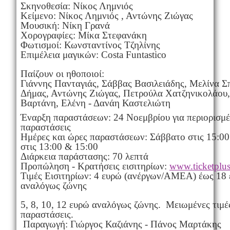
Σκηνοθεσία: Νίκος Λημνιός
Κείμενο: Νίκος Λημνιός , Αντώνης Ζιώγας
Μουσική: Νίκη Γρανά
Χορογραφίες: Μίκα Στεφανάκη
Φωτισμοί: Κωνσταντίνος Τζηλίνης
Επιμέλεια μαγικών: Costa Funtastico
Παίζουν οι ηθοποιοί:
Γιάννης Πανταγιάς, Σάββας Βασιλειάδης, Μελίνα Σ
Δήμας, Αντώνης Ζιώγας, Πετρούλα Χατζηνικολάου,
Βαρτάνη, Ελένη - Δανάη Καστελιώτη
Έναρξη παραστάσεων: 24 Νοεμβρίου για περιορισμέ
παραστάσεις
Ημέρες και ώρες παραστάσεων: Σάββατο στις 15:00
στις 13:00 & 15:00
Διάρκεια παράστασης: 70 λεπτά
Προπώληση - Κρατήσεις εισιτηρίων:
www.ticketplus
Τιμές Εισιτηρίων: 4 ευρώ (ανέργων/ΑΜΕΑ) έως 18 
αναλόγως ζώνης
5, 8, 10, 12 ευρώ αναλόγως ζώνης. Μειωμένες τιμές
παραστάσεις.
Παραγωγή: Γιώργος Καζιάνης - Πάνος Μαρτάκης