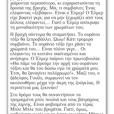
χαίρονται περισσότερο, κι ευχαριστιούνται τη
δροσιά της βροχής. Μα, τι συμβαίνει; Ένας
ελέφαντας «ξεβάφει». Είναι ο Έλμερ! Ο Έλμερ
είχε βαφτεί γκρι, για να μην ξεχωρίζει από τους
άλλους ελέφαντες… Γιατί ο Έλμερ απέκρυψε
τη μοναδικότητα των χρωμάτων του;
Η βροχή σύντομα θα σταματήσει. Το ουράνιο
τόξο θα ξεπροβάλλει. Ωωω! Κάτι τρομερό
συμβαίνει. Το ουράνιο τόξο έχει χάσει τα
χρώματά του… Είναι πλέον γκρι… Οι
ελέφαντες το κοιτάνε σαστισμένοι και
ανήσυχοι. Ο Έλμερ παίρνει την πρωτοβουλία:
«Θα πάμε να βρούμε την αρχή του ουράνιου
τόξου και θα του δώσω εγώ τα χρώματά μου.
Έτσι, θα ξαναγίνει πολύχρωμο!». Μαζί του, ο
ξάδελφος Γουίλι, συμφωνεί να τον
ακολουθήσει μέχρι την άκρη της ζούγκλας. Η
περιπέτειά μας ξεκινάει!
Στο δρόμο τους θα συναντήσουν τα
τρομαγμένα μπλε πουλιά και τους βάτραχους
της λίμνης. Είναι φοβισμένα από το τέρας
Μπλε Μπλε που βρυχάται. Γιατί, όμως,
φοβούνται χωρίς να το έχουν γνωρίσει; Μήπως