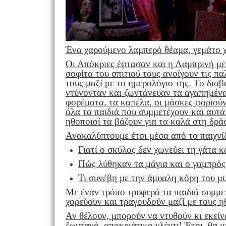
Ένα χαρούμενο λαμπερό θέαμα, γεμάτο χ
Οι Απόκριες έφτασαν και η Λαμπρινή με
σοφίτα του σπιτιού τους ανοίγουν τις π
τους μαζί με το ημερολόγιο της. Το διαβ
ντύνονταν και ζωντάνευαν τα αγαπημένα 
φορέματα, τα καπέλα, οι μάσκες φοριούντ
όλα τα παιδιά που συμμετέχουν και αυτά
ηθοποιοί τα βάζουν για τα καλά στη δρά
Ανακαλύπτουμε έτσι μέσα από το παιχνίδι
Γιατί ο σκύλος δεν χωνεύει τη γάτα κ
Πώς λύθηκαν τα μάγια και ο γαμπρός,
Τι συνέβη με την άμυαλη κόρη του μ
Με έναν τρόπο τρυφερό τα παιδιά συμμ
χορεύουν και τραγουδούν μαζί με τους 
Αν θέλουν, μπορούν να ντυθούν κι εκεί
ζωντανό, αποκριάτικο γλέντι! Έτσι, θα 