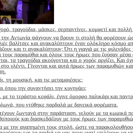
ορό, τραγούδια, μάσκες, σερπαντίνες, κομφετί και πολλή
 την Αντωνία ψάχνουν να βρουν τι στολή θα φορέσουν ώσ
αλιές βαλίτσες και ανακαλύπτουν έναν ολόκληρο κόσμο απ
άζουν και τι ανακαλύπτουν; Ότι η γιαγιά με τις φιλενάδες
τους παραμύθια και όλους τους ήρωες που ζούσαν μέσα σ
αι, τα τραγούδια ακούγονται και ο χορός αρχίζει. Και όχι
 στο γλέντι. Γίνονται και αυτά ήρωες των παραμυθιών κα
ση.
, τη μουσική, και τις μεταμφιέσεις:
αι όπου την συναντήσει την κυνηγάει;
 με το τεράστιο κεφάλι, έγινε όμορφο παλικάρι και παντρ
υλωνά, που ντύθηκε παρδαλά με δανεικά φορέματα.
ετέχουν ζωντανά στην παράσταση, γελούν με τα κωμικά 
ηθοποιούς και διασκεδάζουν με τους ήρωες των παραμυθιώ
να με την αγαπημένη τους στολή, ώστε να παρακολουθήσο
μπορέσουν και τα παιδιά να μας πουν γιατί επιλέγουν να 