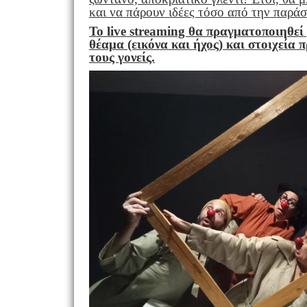
και να πάρουν ιδέες τόσο από την παράσ
Το live streaming θα πραγματοποιηθεί
θέαμα (εικόνα και ήχος) και στοιχεία
τους γονείς.