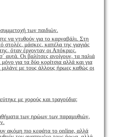
 συμμετοχή των παιδιών.
τε να ντυθούν για το καρναβάλι. Στη
ό στολές, μάσκες, καπέλα της γιαγιάς
 της, όταν έρχονταν οι Απόκριες,
΄ αυτά. Οι βαλίτσες ανοίγουν, τα παλιά
 μόνο για τα δύο κορίτσια αλλά και για
ι μιλάνε με τους άλλους ήρωες καθώς οι
εύτηκε με χορούς και τραγούδια;
παθήματα των ηρώων των παραμυθιών,
ν.
υν ακόμη πιο κεφάτα το online, αλλά
ντυθούν τον αγαπημένο τους ήρωα, αλλά