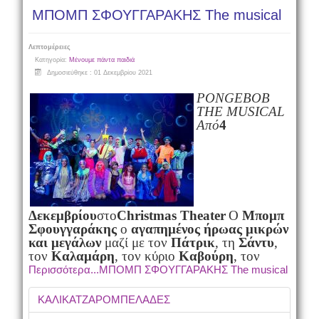
ΜΠΟΜΠ ΣΦΟΥΓΓΑΡΑΚΗΣ The musical
Λεπτομέρειες
Κατηγορία:
Μένουμε πάντα παιδιά
Δημοσιεύθηκε : 01 Δεκεμβρίου 2021
PONGEBOB
THE MUSICAL
Από
4
Δεκεμβρίου
στο
Christmas Theater
Ο
Μπομπ
Σφουγγαράκης
ο
αγαπημένος ήρωας μικρών
και μεγάλων
μαζί με τον
Πάτρικ
, τη
Σάντυ
,
τον
Καλαμάρη
, τον κύριο
Καβούρη
, τον
Περισσότερα...ΜΠΟΜΠ ΣΦΟΥΓΓΑΡΑΚΗΣ The musical
ΚΑΛΙΚΑΤΖΑΡΟΜΠΕΛΑΔΕΣ