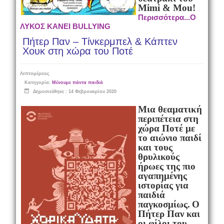
Mimi & Mou!
Περισσότερα...Ο
ΛΥΚΟΣ ΚΑΝΕΙ BULLYING
Πήτερ Παν – Τίνκερμπελ & Κάπτεν
Χουκ στη xώρα του Ποτέ
Λεπτομέρειες
Κατηγορία:
Μένουμε πάντα παιδιά
Δημοσιεύθηκε : 14 Φεβρουαρίου 2020
Μια θεαματική
περιπέτεια
στη
χώρα Ποτέ
με
το αιώνιο παιδί
και τους
θρυλικούς
ήρωες της πιο
αγαπημένης
ιστορίας για
παιδιά
παγκοσμίως.
Ο
Πήτερ Παν
και
οι φίλοι του