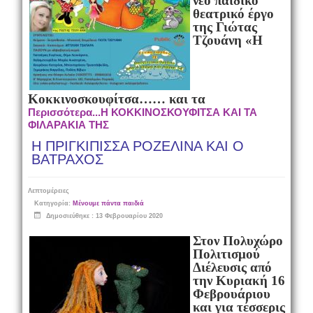
νέο παιδικό
θεατρικό έργο
της Γιώτας
Τζουάνη
«Η
Κοκκινοσκουφίτσα…… και τα
Περισσότερα...Η ΚΟΚΚΙΝΟΣΚΟΥΦΙΤΣΑ ΚΑΙ ΤΑ
ΦΙΛΑΡΑΚΙΑ ΤΗΣ
Η ΠΡΙΓΚΙΠΙΣΣΑ ΡΟΖΕΛΙΝΑ ΚΑΙ Ο
ΒΑΤΡΑΧΟΣ
Λεπτομέρειες
Κατηγορία:
Μένουμε πάντα παιδιά
Δημοσιεύθηκε : 13 Φεβρουαρίου 2020
Στον
Πολυχώρο
Πολιτισμού
Διέλευσις
από
την
Κυριακή 16
Φεβρουάριου
και για τέσσερις