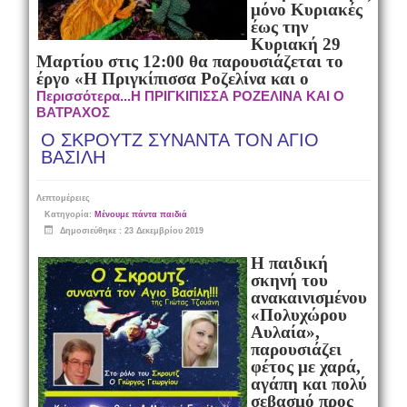
μόνο Κυριακές
έως την
Κυριακή 29
Μαρτίου στις 12:00
θα παρουσιάζεται το
έργο
«Η Πριγκίπισσα Ροζελίνα και ο
Περισσότερα...Η ΠΡΙΓΚΙΠΙΣΣΑ ΡΟΖΕΛΙΝΑ ΚΑΙ Ο
ΒΑΤΡΑΧΟΣ
Ο ΣΚΡΟΥΤΖ ΣΥΝΑΝΤΑ ΤΟΝ ΑΓΙΟ
ΒΑΣΙΛΗ
Λεπτομέρειες
Κατηγορία:
Μένουμε πάντα παιδιά
Δημοσιεύθηκε : 23 Δεκεμβρίου 2019
Η παιδική
σκηνή του
ανακαινισμένου
«Πολυχώρου
Αυλαία»
,
παρουσιάζει
φέτος με χαρά,
αγάπη και πολύ
σεβασμό προς