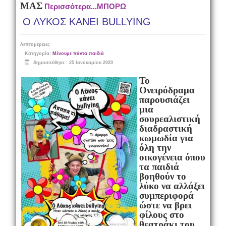
ΜΑΣ
Περισσότερα...ΜΠΟΡΩ
Ο ΛΥΚΟΣ ΚΑΝΕΙ BULLYING
Λεπτομέρειες
Κατηγορία:
Μένουμε πάντα παιδιά
Δημοσιεύθηκε : 25 Ιανουαρίου 2020
Το
Ονειρόδραμα
παρουσιάζει
μια
σουρεαλιστική
διαδραστική
κωμωδία για
όλη την
οικογένεια όπου
τα παιδιά
βοηθούν το
λύκο να αλλάξει
συμπεριφορά
ώστε να βρει
φίλους στο
θεατράκι του