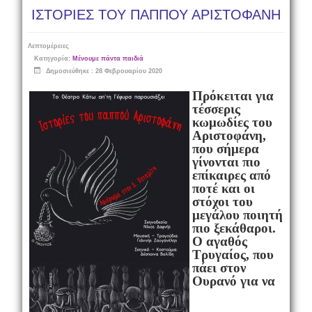
ΙΣΤΟΡΙΕΣ ΤΟΥ ΠΑΠΠΟΥ ΑΡΙΣΤΟΦΑΝΗ
Λεπτομέρειες
Κατηγορία:
Μένουμε πάντα παιδιά
Δημοσιεύθηκε : 28 Φεβρουαρίου 2020
Πρόκειται για
τέσσερις
κωμωδίες του
Αριστοφάνη,
που σήμερα
γίνονται πιο
επίκαιρες από
ποτέ και οι
στόχοι του
μεγάλου ποιητή
πιο ξεκάθαροι.
Ο αγαθός
Τρυγαίος, που
πάει στον
Ουρανό για να