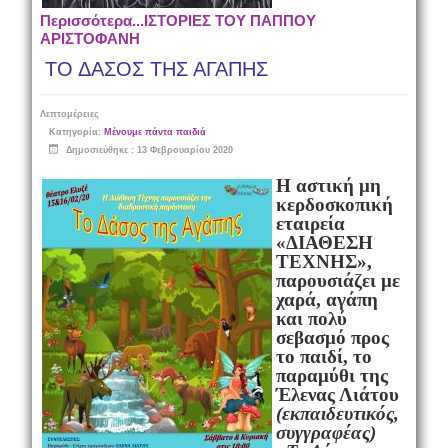
Περισσότερα...ΙΣΤΟΡΙΕΣ ΤΟΥ ΠΑΠΠΟΥ
ΑΡΙΣΤΟΦΑΝΗ
ΤΟ ΔΑΣΟΣ ΤΗΣ ΑΓΑΠΗΣ
Λεπτομέρειες
Κατηγορία:
Μένουμε πάντα παιδιά
Δημοσιεύθηκε : 13 Φεβρουαρίου 2020
Η αστική μη
κερδοσκοπική
εταιρεία
«ΔΙΑΘΕΣΗ
ΤΕΧΝΗΣ»
,
παρουσιάζει με
χαρά, αγάπη
και πολύ
σεβασμό προς
το παιδί, το
παραμύθι της
Έλενας Λιάτου
(εκπαιδευτικός,
συγγραφέας)