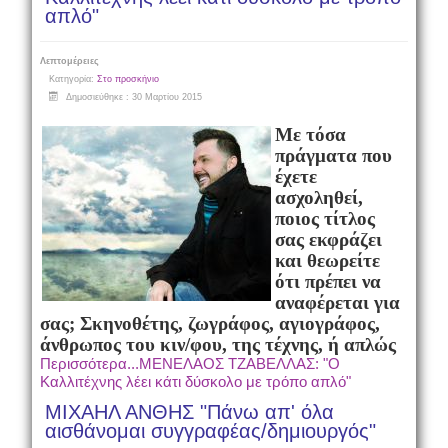
απλό"
Λεπτομέρειες
Κατηγορία:
Στο προσκήνιο
Δημοσιεύθηκε : 30 Μαρτίου 2015
Με τόσα
πράγματα που
έχετε
ασχοληθεί,
ποιος τίτλος
σας εκφράζει
και θεωρείτε
ότι πρέπει να
αναφέρεται για
σας; Σκηνοθέτης, ζωγράφος, αγιογράφος,
άνθρωπος του κιν/φου, της τέχνης, ή απλώς
Περισσότερα...ΜΕΝΕΛΑΟΣ ΤΖΑΒΕΛΛΑΣ: "Ο
Καλλιτέχνης λέει κάτι δύσκολο με τρόπο απλό"
ΜΙΧΑΗΛ ΑΝΘΗΣ "Πάνω απ' όλα
αισθάνομαι συγγραφέας/δημιουργός"