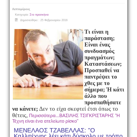
Λεπτομέρειες
Κατηγορία:
Στο προσκήνιο
Δημοσιεύθηκε : 25 Φεβρουαρίου 2016
Τι είναι η
παράσταση;
Είναι ένας
συνδυασμός
πραγμάτων;
Καταστάσεων;
Προσπαθεί να
παντρέψει το
χθες με το
σήμερα; Ή κάτι
άλλο που
προσπαθήσατε
να κάνετε;
Δεν το είχα σκεφτεί έτσι όπως το
θέτεις,
Περισσότερα...ΒΑΣΙΛΗΣ ΤΣΙΓΚΡΙΣΤΑΡΗΣ "Η
Τέχνη είναι ένα ατελείωτο ρίσκο"
ΜΕΝΕΛΑΟΣ ΤΖΑΒΕΛΛΑΣ: "Ο
Καλλιτέχνης λέει κάτι δύσκολο με τρόπο