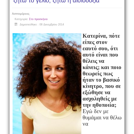
ζήτω το γέλιο, ζήτω η αισιοδοξία"
Λεπτομέρειες
Κατηγορία:
Στο προσκήνιο
Δημοσιεύθηκε : 08 Δεκεμβρίου 2014
Κατερίνα, πότε
είπες στον
εαυτό σου, ότι
αυτό είναι που
θέλεις να
κάνεις; και ποιο
θεωρείς πως
ήταν το βασικό
κίνητρο, που σε
εξώθησε να
ασχοληθείς με
την ηθοποιία;
Εγώ δεν με
θυμάμαι να θέλω
να