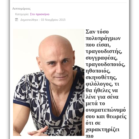
Λεπτομέρειες
Κατηγορία:
Στο προσκήνιο
Δημοσιεύθηκε : 03 Νοεμβρίου 2015
Σαν τόσο
πολυπράγμων
που είσαι,
τραγουδιστής,
συγγραφέας,
τραγουδοποιός,
ηθοποιός,
σκηνοθέτης,
φιλόλογος, τι
θα ήθελες να
λένε για σένα
μετά το
ονοματεπώνυμό
σου και θεωρείς
ότι σε
χαρακτηρίζει
πιο