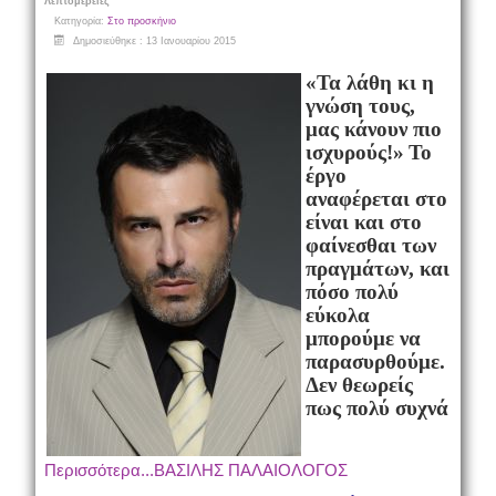
Λεπτομέρειες
Κατηγορία:
Στο προσκήνιο
Δημοσιεύθηκε : 13 Ιανουαρίου 2015
«Τα λάθη κι η
γνώση τους,
μας κάνουν πιο
ισχυρούς!»
Το
έργο
αναφέρεται στο
είναι και στο
φαίνεσθαι των
πραγμάτων, και
πόσο πολύ
εύκολα
μπορούμε να
παρασυρθούμε.
Δεν θεωρείς
πως πολύ συχνά
Περισσότερα...ΒΑΣΙΛΗΣ ΠΑΛΑΙΟΛΟΓΟΣ