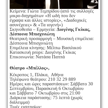
Κείμενα: Γιώτα Τεμπρίδου (από τις συλλογές
μικρο-διηγημάτων «Η ωδή που δεν
έγραψα και άλλες ιστορίες», «Διαδοχικές
ασυνέχειες» & «Τα ιογενή»)
Σκηνοθεσία – Ερμηνεία:
Διογένης Γκίκας,
Δέσποινα Μπισχινιώτη
Θεατρική προσαρμογή – Μουσική επιμέλεια:
Δέσποινα Μπισχινιώτη
Επιμέλεια κίνησης: Μέλπω Βασιλικού
Κατασκευή props: Διογένης Γκίκας
Επικοινωνία: Νατάσα Παππά
Θέατρο «Μπέλλος»,
Κέκροπος 1, Πλάκα, Αθήνα
Τηλέφωνο θεάτρου: 210 32 29 889
Ημέρες και ώρες παραστάσεων: Σάββατο 30
Σεπτεμβρίου, Παρασκευή 6 Οκτωβρίου
και Σάββατο 7 Οκτωβρίου στις 21:00
Διάρκεια παράστασης: 75 λεπτά (χωρίς
διάλειμμα)
Τιμές εισιτηρίων: