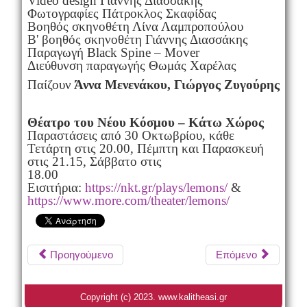
Video design Γιάννης Διασσάκης
Φωτογραφίες Πάτροκλος Σκαφίδας
Βοηθός σκηνοθέτη Λίνα Λαμπροπούλου
Β' βοηθός σκηνοθέτη Γιάννης Διασσάκης
Παραγωγή Black Spine – Mover
Διεύθυνση παραγωγής Θωμάς Χαρέλας
Παίζουν
Άννα Μενενάκου, Γιώργος Ζυγούρης
Θέατρο του Νέου Κόσμου – Κάτω Χώρος
Παραστάσεις από 30 Οκτωβρίου, κάθε
Τετάρτη στις 20.00, Πέμπτη και Παρασκευή
στις 21.15, Σάββατο στις
18.00
Εισιτήρια:
https://nkt.gr/plays/lemons/
&
https://www.more.com/theater/lemons/
Προηγούμενο
Επόμενο
Copyright (c) 2023. www.kalitheasi.gr