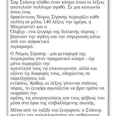
Σαμ Στάινερ πλάθει έναν κόσμο όπου οι λέξεις
αποτελούν πολύτιμο αγαθό. Σε μια κοινωνία
όπου ένας
δρακόντειος Νόμος Σίγασης περιορίζει κάθε
πολίτη σε μόλις 140 λέξεις την ημέρα, η
Μπερναντέτ και ο
Όλιβερ - ένα ζευγάρι της διπλανής πόρτας -
βιώνουν την αγάπη και την σύγκρουση κάτω
από τον ασφυκτικό
περιορισμό.
Ο Νόμος Σίγασης - μια μεταφορά της
λογοκρισίας στον πραγματικό κόσμο - όχι
μόνο περιορίζει την
ικανότητά τους να επικοινωνούν, αλλά και
οξύνει τις διαφορές τους, οδηγώντας σε
παρεξηγήσεις και
εντάσεις. Καθώς οι λέξεις γίνονται σπάνιος
πόρος, το ζευγάρι αγωνίζεται να βρει τρόπο να
εκφράσει την
αγάπη, τις απογοητεύσεις και τους φόβους του
μέσα στα όρια της επιβαλλόμενης σιωπής.
Μέσα από το ταξίδι του ζευγαριού, ο Στάινερ
φωτίζει την πολυπλοκότητα της ανθρώπινης