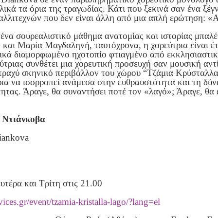
λικά τα όρια της τραγωδίας. Κάτι που ξεκινά σαν ένα ξέγν
λλιτεχνών που δεν είναι άλλη από μια απλή ερώτηση: «Α
 ένα σουρεαλιστικό μάθημα ανατομίας και ιστορίας μπαλ
αι Μαρία Μαγδαληνή, ταυτόχρονα, η χορεύτρια είναι έτο
δικά διαμορφωμένο ηχοτοπίο φτιαγμένο από εκκλησιαστικέ
ριας συνθέτει μια χορευτική προσευχή σαν μουσική αντί
τραχύ σκηνικό περιβάλλον του χώρου “Τζάμια Κρύσταλλα”,
ρια να ισορροπεί ανάμεσα στην ευθραυστότητα και τη δύν
ητας. Άραγε, θα συναντήσει ποτέ τον «λαγό»; Άραγε, θα
 Ντιάνκοβα
Diankova
υτέρα και Τρίτη στις 21.00
vices.gr/event/
tzamia-kristalla-lago/?lang=el