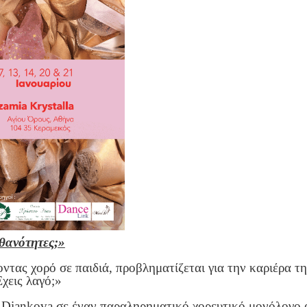
ιθανότητες;»
οντας χορό σε παιδιά, προβληματίζεται για την καριέρα τ
Έχεις λαγό;»
a Diankova σε έναν παραληρηματικό χορευτικό μονόλογο