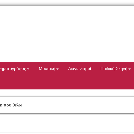
νηματογράφος
Μουσική
Διαγωνισμοί
Παιδική Σκηνή
η που θέλω