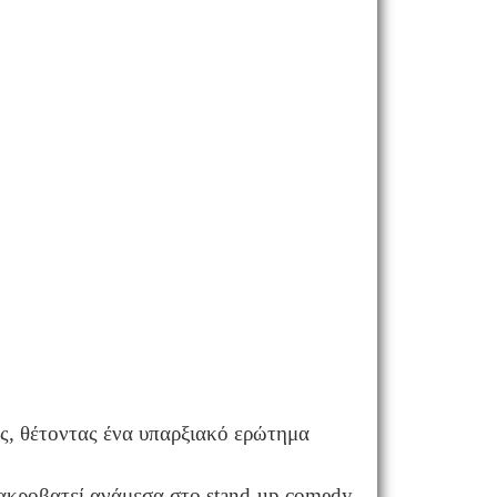
ης, θέτοντας ένα υπαρξιακό ερώτημα
 ακροβατεί ανάμεσα στο stand-up comedy