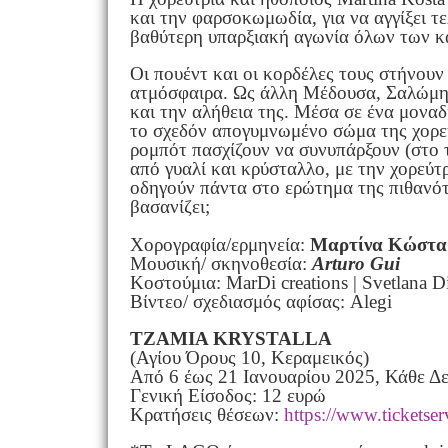
και την φαρσοκωμωδία, για να αγγίξει τε
βαθύτερη υπαρξιακή αγωνία όλων των κα
Οι πουέντ και οι κορδέλες τους στήνουν
ατμόσφαιρα. Ως άλλη Μέδουσα, Σαλώμη κ
και την αλήθεια της. Μέσα σε ένα μονα
το σχεδόν απογυμνωμένο σώμα της χορεύτ
ρομπότ πασχίζουν να συνυπάρξουν (στο 
από γυαλί και κρύσταλλο, με την χορεύτ
οδηγούν πάντα στο ερώτημα της πιθανότ
βασανίζει;
Χορογραφία/ερμηνεία:
Μαρτίνα Κώστα
Μουσική/ σκηνοθεσία:
Arturo Gui
Κοστούμια: MarDi creations | Svetlana 
Βίντεο/ σχεδιασμός αφίσας: Alegi
TZAMIA KRYSTALLA
(Αγίου Όρους 10, Κεραμεικός)
Από 6 έως 21 Ιανουαρίου 2025, Κάθε Δε
Γενική Είσοδος: 12 ευρώ
Κρατήσεις θέσεων:
https://www.
ticketser