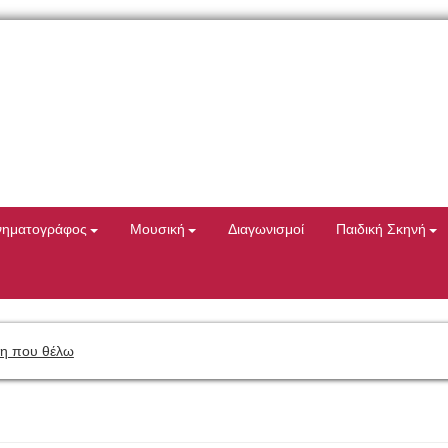
νηματογράφος
Μουσική
Διαγωνισμοί
Παιδική Σκηνή
η που θέλω