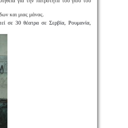
λήθεια για την πατρότητα του γιου του
δων και μιας μάνας.
εί σε 30 θέατρα σε Σερβία, Ρουμανία,