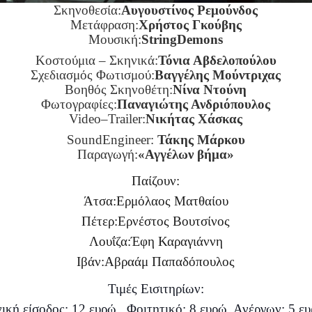
Σκηνοθεσία:
Αυγουστίνος Ρεμούνδος
Μετάφραση:
Χρήστος Γκούβης
Μουσική:
StringDemons
Κοστούμια – Σκηνικά:
Τόνια Αβδελοπούλου
Σχεδιασμός Φωτισμού:
Βαγγέλης Μούντριχας
Βοηθός Σκηνοθέτη:
Νίνα Ντούνη
Φωτογραφίες:
Παναγιώτης Ανδριόπουλος
Video
–
Trailer
:
Νικήτας Χάσκας
Sound
Engineer
:
Τάκης Μάρκου
Παραγωγή:
«Αγγέλων βήμα»
Παίζουν:
Άτσα:
Ερμόλαος Ματθαίου
Πέτερ:
Ερνέστος Βουτσίνος
Λουΐζα:
Έφη Καραγιάννη
Ιβάν:
Αβραάμ Παπαδόπουλος
Τιμές Εισιτηρίων:
ική είσοδος: 12 ευρώ, Φοιτητικό: 8 ευρώ, Ανέργων: 5 ε