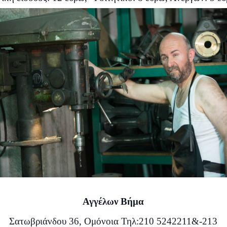
Αγγέλων Βήμα
Σατωβριάνδου 36, Ομόνοια Τηλ:
210 5242211
&-213