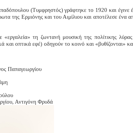
παδόπουλου (Τυμφρηστός) γράφτηκε το 1920 και έγινε έ
έρωτα της
Ερμιόνης και του Αιμίλιου και αποτέλεσε ένα α
με «εργαλεία» τη ζωντανή μουσική της πολίτικης λύρα
κά και οπτικά εφέ)
οδηγούν το
κοινό και «βυθίζονται» και
γος Παπαγεωργίου
άμη
ούλου
ργίου, Αντιγόνη Φρυδά