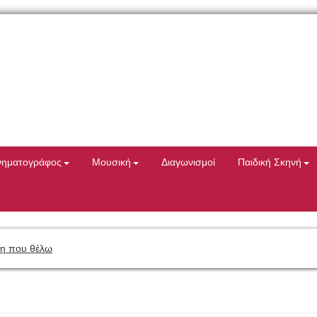
νηματογράφος
Μουσική
Διαγωνισμοί
Παιδική Σκηνή
η που θέλω