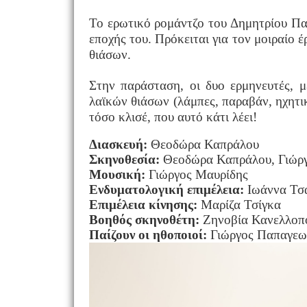
Το ερωτικό ρομάντζο του Δημητρίου Πα
εποχής του. Πρόκειται για τον μοιραίο 
θιάσων.
Στην παράσταση, οι δυο ερμηνευτές, 
λαϊκών θιάσων (λάμπες, παραβάν, ηχητι
τόσο κλισέ, που αυτό κάτι λέει
!
Διασκευή:
Θεοδώρα Καπράλου
Σκηνοθεσία:
Θεοδώρα Καπράλου, Γιώρ
Μουσική:
Γιώργος Μαυρίδης
Ενδυματολογική επιμέλεια:
Ιωάννα Τσ
Επιμέλεια κίνησης:
Μαρίζα Τσίγκα
Βοηθός σκηνοθέτη:
Ζηνοβία Κανελλοπ
Παίζουν οι ηθοποιοί:
Γιώργος Παπαγεω