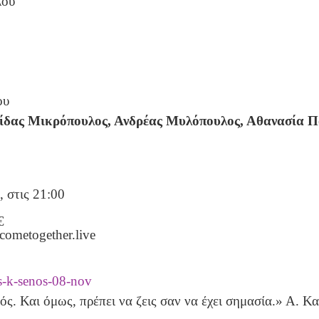
σας: Αθανασία Πανοπού
πανάσιου
τη: Κατερίνα Κόικα
γής: Έλενα Ραουζαίου
 Μαρία Κωνσταντακοπ
ίδας Μικρόπουλος, Ανδρέας Μυλόπουλος, Αθανασία 
 στις 21:00
€
ometogether.live
s-k-senos-08-nov
ός. Και όμως, πρέπει να ζεις σαν να έχει σημασία.» Α. Κ