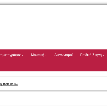
νηματογράφος
Μουσική
Διαγωνισμοί
Παιδική Σκηνή
η που θέλω