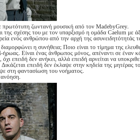
 με πρωτότυπη ζωντανή μουσική από τον ΜadebyGr
ι της σχέσης του με τον υπαρξισμό η ομάδα Caelum με άξ
ορεία ενός ανθρώπου από την αρχή της ασυνειδητότητάς το
 διαμορφώνει η συνήθεια; Ποιο είναι το τίμημα της ελευθε
ί-ήρωας. Είναι ένας άνθρωπος μόνος, απέναντι σε έναν κ
 όχι επειδή δεν ανήκει, αλλά επειδή αρνείται να υποκριθ
Δικάζεται επειδή δεν έκλαψε στην κηδεία της μητέρας το
κυψε στη φαντασίωση του νοήματος.
τανόηση.