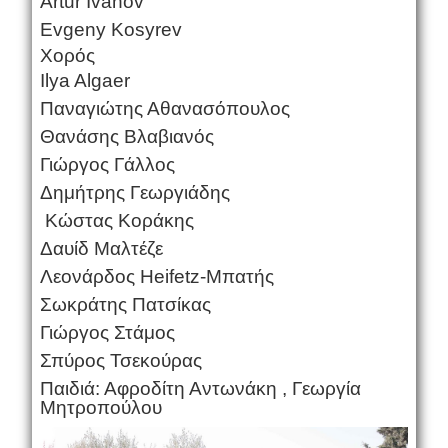
Artur Ivanov
Evgeny Kosyrev
Χορός
Ilya Algaer
Παναγιώτης Αθανασόπουλος
Θανάσης Βλαβιανός
Γιώργος Γάλλος
Δημήτρης Γεωργιάδης
Κώστας Κοράκης
Δαυίδ Μαλτέζε
Λεονάρδος Heifetz-Μπατής
Σωκράτης Πατσίκας
Γιώργος Στάμος
Σπύρος Τσεκούρας
Παιδιά: Αφροδίτη Αντωνάκη , Γεωργία
Μητροπούλου