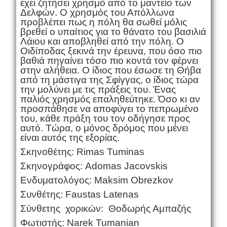
έχει ζητήσει χρησμό από το μαντείο των
Δελφών. Ο χρησμός του Απόλλωνα
προβλέπει πως η πόλη θα σωθεί μόλις
βρεθεί ο υπαίτιος για το θάνατο του βασιλιά
Λάιου και αποβληθεί από την πόλη. Ο
Οιδίποδας ξεκινά την έρευνα, που όσο πιο
βαθιά πηγαίνει τόσο πιο κοντά τον φέρνει
στην αλήθεια. Ο ίδιος που έσωσε τη Θήβα
από τη μάστιγα της Σφίγγας, ο ίδιος τώρα
την μολύνει με τις πράξεις του. Ένας
παλιός χρησμός επαληθεύτηκε. Όσο κι αν
προσπάθησε να αποφύγει το πεπρωμένο
του, κάθε πράξη του τον οδήγησε προς
αυτό. Τώρα, ο μόνος δρόμος που μένει
είναι αυτός της εξορίας.
Σκηνοθέτης: Rimas Tuminas
Σκηνογράφος: Adomas Jacovskis
Ενδυματολόγος: Maksim Obrezkov
Συνθέτης: Faustas Latenas
Σύνθετης χορικών: Θοδωρής Αμπαζής
Φωτιστής: Narek Tumanian