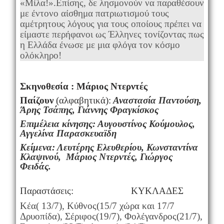
«Μίλα!».Επίσης, δε λησμονούν να παραθέσουν
με έντονο αίσθημα πατριωτισμού τους
αμέτρητους λόγους για τους οποίους πρέπει να
είμαστε περήφανοι ως Έλληνες τονίζοντας πως
η Ελλάδα ένωσε με μια φλόγα τον κόσμο
ολόκληρο!
Σκηνοθεσία : Μάριος Ντερντές
Παίζουν
(αλφαβητικά):
Αναστασία Παντούση,
Άρης Τσάπης, Γιάννης Φραγκίσκος
Επιμέλεια κίνησης: Αυγουστίνος Κούμουλος,
Αγγελίνα Παρασκευαϊδη
Κείμενα: Λευτέρης Ελευθερίου, Κωνσταντίνα
Κλαψινού, Μάριος Ντερντές, Γιώργος
Φειδάς.
Παραστάσεις: ΚΥΚΛΑΔΕΣ
Κέα( 13/7), Κύθνος(15/7 χώρα και 17/7
Δρυοπίδα), Σέριφος(19/7), Φολέγανδρος(21/7),