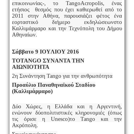
επικοινωνίας-, το
Tango
Acropolis
, ένας
ετήσιος θεσμός που έχει καθιερωθεί από το
2011 στην Αθήνα, παρουσιάζει φέτος ένα
εορταστικό διήμερο εκδηλώσεωνστο
Καλλιμάρμαρο και την Τεχνόπολη του Δήμου
Αθηναίων.
Σάββατο 9 ΙΟ
Y
ΛΙΟΥ 2016
TO
TANGO
ΣΥΝΑΝΤΑ ΤΗΝ
ΑΙΩΝΙΟΤΗΤΑ
2η Συνάντηση
Tango
για την ανθρωπότητα
Προαύλιο Παναθηναϊκού Σταδίου
(Καλλιμάρμαρο)
Δύο Χώρες, η Ελλάδα και η Αργεντινή,
ενώνουν δύοπολιτιστικές κληρονομιές (όπως
τις όρισε η
Unesco
)το
Tango
και την
Ακρόπολη.