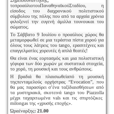
Σημείο
συνάντησης,
το
προαύλιο
του
Παναθηναϊκού
Σταδίου
, η
είσοδος του διαχρονικού πολιτιστικού
σύμβολου της πόλης που από τα αρχαία χρόνια
φιλοξενεί την ευγενή άμιλλα του
νου
και του
σώματος.
Το Σάββατο 9 Ιουλίου ο προαύλιος χώρος θα
μεταμορφωθεί σε μια τεράστια πίστα χορού για
όλους τους λάτρεις του
tango
, ερασιτέχνες και
επαγγελματίες χορευτές ή απλά θεατές!
Θα είναι ένας εορτασμός και μια πολιστιστική
γέφυρα των δύο χωρών
με συστατικά στοιχεία,
το χορό, τη μουσική και τους ανθρώπους.
Η βραδιά θα πλαισιωθεί
από τη μουσική
τηςπενταμελούς ορχήστρας “
Evocation
”,
που
θα μας παρασύρει σ’ένα ταξίδιαισθήσεων από
τα μυστηριακά, σκοτεινά
tango
του
Piazzolla
μέχρι ταχαριτωμένα
vals
και τις σπιρτόζικες
milongas
της «χρυσής εποχής».
Ώρα
έναρξης
: 21.00