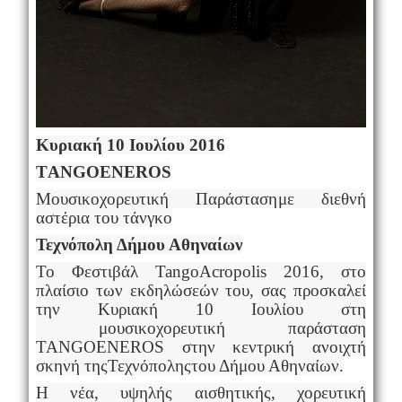
Κυριακή 10
I
ουλίου 2016
Τ
ANGO
EN
EROS
Μουσικοχορευτική Παράσταση
με διεθνή
αστέρια του τάνγκο
Τεχνόπολη Δήμου Αθηναίων
Το Φεστιβάλ
Tango
Acropolis
2016, στο
πλαίσιο των εκδηλώσεών του, σας προσκαλεί
την Κυριακή 10 Ιουλίου στη
μουσικοχορευτική παράσταση
TANGO
EN
EROS
στην κεντρική ανοιχτή
σκηνή της
Τεχνόπολης
του Δήμου Αθηναίων.
Η νέα, υψηλής αισθητικής, χορευτική