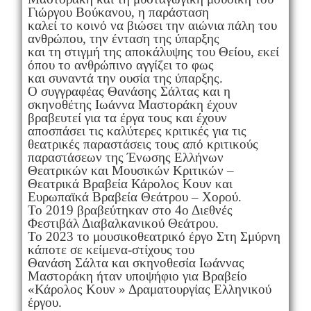
Γιώργου Βούκανου, η παράσταση
καλεί το κοινό να βιώσει την αιώνια πάλη του
ανθρώπου, την ένταση της ύπαρξης
και τη στιγμή της αποκάλυψης του Θείου, εκεί
όπου το ανθρώπινο αγγίζει το φως
και συναντά την ουσία της ύπαρξης.
Ο συγγραφέας Θανάσης Σάλτας και η
σκηνοθέτης Ιωάννα Μαστοράκη έχουν
βραβευτεί για τα έργα τους και έχουν
αποσπάσει τις καλύτερες κριτικές για τις
θεατρικές παραστάσεις τους από κριτικούς
παραστάσεων της Ένωσης Ελλήνων
Θεατρικών και Μουσικών Κριτικών –
Θεατρικά Βραβεία Κάρολος Κουν και
Ευρωπαϊκά Βραβεία Θεάτρου – Χορού.
Το 2019 βραβεύτηκαν στο 4ο Διεθνές
Φεστιβάλ Διαβαλκανικού Θεάτρου.
Το 2023 το μουσικοθεατρικό έργο Στη Σμύρνη
κάποτε σε κείμενα-στίχους του
Θανάση Σάλτα και σκηνοθεσία Ιωάννας
Μαστοράκη ήταν υποψήφιο για Βραβείο
«Κάρολος Κουν » Δραματουργίας Ελληνικού
έργου.