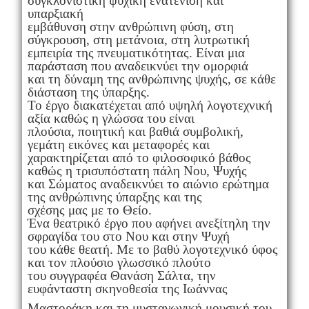
συγκλονιστική ψυχική ενατένιση και
υπαρξιακή
εμβάθυνση στην ανθρώπινη φύση, στη
σύγκρουση, στη μετάνοια, στη λυτρωτική
εμπειρία της πνευματικότητας. Είναι μια
παράσταση που αναδεικνύει την ομορφιά
και τη δύναμη της ανθρώπινης ψυχής, σε κάθε
διάσταση της ύπαρξης.
Το έργο διακατέχεται από υψηλή λογοτεχνική
αξία καθώς η γλώσσα του είναι
πλούσια, ποιητική και βαθιά συμβολική,
γεμάτη εικόνες και μεταφορές και
χαρακτηρίζεται από το φιλοσοφικό βάθος
καθώς η τρισυπόστατη πάλη Νου, Ψυχής
και Σώματος αναδεικνύει το αιώνιο ερώτημα
της ανθρώπινης ύπαρξης και της
σχέσης μας με το Θείο.
Ένα θεατρικό έργο που αφήνει ανεξίτηλη την
σφραγίδα του στο Νου και στην Ψυχή
του κάθε θεατή. Με το βαθύ λογοτεχνικό ύφος
και τον πλούσιο γλωσσικό πλούτο
του συγγραφέα Θανάση Σάλτα, την
ευφάνταστη σκηνοθεσία της Ιωάννας
Μαστοράκη και τη μυσταγωγική μουσική του