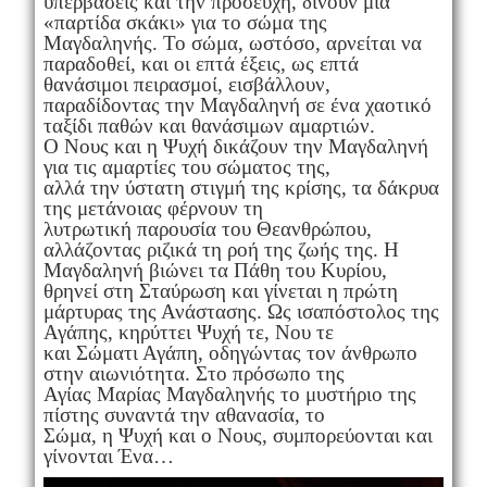
υπερβάσεις και την προσευχή, δίνουν μια
«παρτίδα σκάκι» για το σώμα της
Μαγδαληνής. Το σώμα, ωστόσο, αρνείται να
παραδοθεί, και οι επτά έξεις, ως επτά
θανάσιμοι πειρασμοί, εισβάλλουν,
παραδίδοντας την Μαγδαληνή σε ένα χαοτικό
ταξίδι παθών και θανάσιμων αμαρτιών.
Ο Νους και η Ψυχή δικάζουν την Μαγδαληνή
για τις αμαρτίες του σώματος της,
αλλά την ύστατη στιγμή της κρίσης, τα δάκρυα
της μετάνοιας φέρνουν τη
λυτρωτική παρουσία του Θεανθρώπου,
αλλάζοντας ριζικά τη ροή της ζωής της. Η
Μαγδαληνή βιώνει τα Πάθη του Κυρίου,
θρηνεί στη Σταύρωση και γίνεται η πρώτη
μάρτυρας της Ανάστασης. Ως ισαπόστολος της
Αγάπης, κηρύττει Ψυχή τε, Νου τε
και Σώματι Αγάπη, οδηγώντας τον άνθρωπο
στην αιωνιότητα. Στο πρόσωπο της
Αγίας Μαρίας Μαγδαληνής το μυστήριο της
πίστης συναντά την αθανασία, το
Σώμα, η Ψυχή και ο Νους, συμπορεύονται και
γίνονται Ένα…