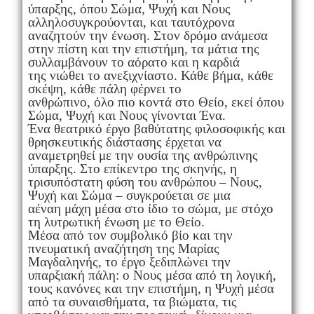
ύπαρξης, όπου Σώμα, Ψυχή και Νους
αλληλοσυγκρούονται, και ταυτόχρονα
αναζητούν την ένωση. Στον δρόμο ανάμεσα
στην πίστη και την επιστήμη, τα μάτια της
συλλαμβάνουν το αόρατο και η καρδιά
της νιώθει το ανεξιχνίαστο. Κάθε βήμα, κάθε
σκέψη, κάθε πάλη φέρνει το
ανθρώπινο, όλο πιο κοντά στο Θείο, εκεί όπου
Σώμα, Ψυχή και Νους γίνονται Ένα.
Ένα θεατρικό έργο βαθύτατης φιλοσοφικής και
θρησκευτικής διάστασης έρχεται να
αναμετρηθεί με την ουσία της ανθρώπινης
ύπαρξης. Στο επίκεντρο της σκηνής, η
τρισυπόστατη φύση του ανθρώπου – Νους,
Ψυχή και Σώμα – συγκρούεται σε μια
αέναη μάχη μέσα στο ίδιο το σώμα, με στόχο
τη λυτρωτική ένωση με το Θείο.
Μέσα από τον συμβολικό βίο και την
πνευματική αναζήτηση της Μαρίας
Μαγδαληνής, το έργο ξεδιπλώνει την
υπαρξιακή πάλη: ο Νους μέσα από τη λογική,
τους κανόνες και την επιστήμη, η Ψυχή μέσα
από τα συναισθήματα, τα βιώματα, τις