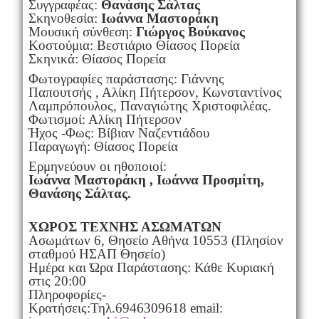
Συγγραφέας:
Θανάσης Σάλτας
Σκηνοθεσία:
Ιωάννα Μαστοράκη
Μουσική σύνθεση:
Γιώργος Βούκανος
Κοστούμια: Βεστιάριο Θίασος Πορεία
Σκηνικά: Θίασος Πορεία
Φωτογραφίες παράστασης: Γιάννης
Παπουτσής , Αλίκη Πήτερσον, Κωνσταντίνος
Λαμπρόπουλος, Παναγιώτης Χριστοφιλέας.
Φωτισμοί: Αλίκη Πήτερσον
Ήχος -Φως: Βίβιαν Ναζεντιάδου
Παραγωγή: Θίασος Πορεία
Ερμηνεύουν οι ηθοποιοί:
Ιωάννα Μαστοράκη , Ιωάννα Προσμίτη,
Θανάσης Σάλτας.
ΧΩΡΟΣ ΤΕΧΝΗΣ ΑΣΩΜΑΤΩΝ
Ασωμάτων 6, Θησείο Αθήνα 10553 (Πλησίον
σταθμού ΗΣΑΠ Θησείο)
Ημέρα και Ώρα Παράστασης: Κάθε Κυριακή
στις 20:00
Πληροφορίες-
Kρατήσεις:Τηλ.6946309618 email: