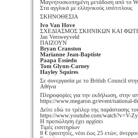
Μαγνητοσκοπημένη μετάδοση από το W
Στα αγγλικά με ελληνικούς υπότιτλους
ΣΚΗΝΟΘΕΣΙΑ
Ivo Van Hove
ΣΧΕΔΙΑΣΜΟΣ ΣΚΗΝΙΚΩΝ ΚΑΙ ΦΩΤ
Jan Versweyveld
ΠΑΙΖΟΥΝ
Bryan Cranston
Marianne Jean-Baptiste
Paapa Essiedu
Tom Glynn-Carney
Hayley Squires
Σε συνεργασία με το British Council στ
Αθήνα
Πληροφορίες για την εκδήλωση, στην ισ
https://www.megaron.gr/event/national-th
Δείτε εδώ το τρέιλερ της παράστασης του
https://www.youtube.com/watch?v=V-
Η προπώληση έχει αρχίσει
Τιμές εισιτηρίων
8 € (φοιτητές, νέοι έως 25 ετών, άνεργο