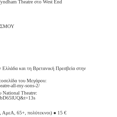
yndham Theatre στο West End
ΙΣΜΟΥ
ην Ελλάδα και τη Βρετανική Πρεσβεία στην
τοσελίδα του Μεγάρου:
eatre-all-my-sons-2/
 National Theatre:
ZybD65lUQ&t=13s
ι, ΑμεΑ, 65+, πολύτεκνοι) ● 15 €