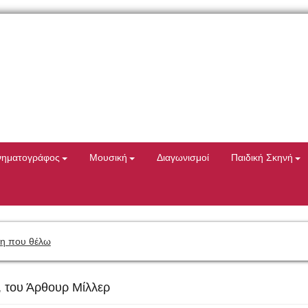
νηματογράφος
Μουσική
Διαγωνισμοί
Παιδική Σκηνή
η που θέλω
, του Άρθουρ Μίλλερ