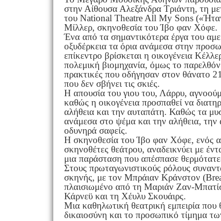
στην Αίθουσα Αλεξάνδρα Τριάντη, τη μ
του National Theatre All My Sons («Ήτα
Μίλλερ, σκηνοθεσία του Ίβο φαν Χόφε.
Ένα από τα σημαντικότερα έργα του αμε
οξυδέρκεια τα όρια ανάμεσα στην προσωπ
επίκεντρο βρίσκεται η οικογένεια Κέλλερ
πολεμική βιομηχανία, όμως το παρελθόν 
πρακτικές που οδήγησαν στον θάνατο 2
που δεν σβήνει τις σκιές.
Η απουσία του γιου του, Λάρρυ, αγνοού
καθώς η οικογένεια προσπαθεί να διατη
αλήθεια και την αυταπάτη. Καθώς τα μυ
ανάμεσα στο ψέμα και την αλήθεια, την 
οδυνηρά σαφείς.
Η σκηνοθεσία του Ίβο φαν Χόφε, ενός 
σκηνοθέτες θεάτρου, αναδεικνύει με έντ
μια παράσταση που απέσπασε θερμότατες
Στους πρωταγωνιστικούς ρόλους συναντ
σκηνής, με τον Μπράιαν Κράνστον (Brea
πλαισιωμένο από τη Μαριάν Ζαν-Μπατίσ
Κάρνεϋ και τη Χέυλυ Σκουάιρς.
Μια καθηλωτική θεατρική εμπειρία που θ
δικαιοσύνη και το προσωπικό τίμημα τω