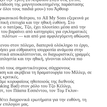
ετάδοση της μαγνητοσκοπημένης παράστασης
ν όλοι τους παιδιά μου») του Άρθουρ
ρικανικού θεάτρου, το All My Sons εξερευνά με
ική επιτυχία και την ηθική ευθύνη. Στο
: ο πατέρας, Τζο, έχει πλουτίσει μέσα από την
του βαραίνει από κατηγορίες για εγκληματικές
1 πιλότων — και από μια αμφιλεγόμενη αθώωση
μενου στον πόλεμο, διαπερνά ολόκληρο το έργο,
ρήσει μια εύθραυστη ισορροπία ανάμεσα στην
στικά αποκαλύπτονται, οι διαχωριστικές γραμμές
απληστία και την ηθική, γίνονται ολοένα πιο
από τους σημαντικότερους σύγχρονους
αση και ακρίβεια τη δραματουργία του Μίλλερ, σε
 κριτικές.
άμε κορυφαίους ηθοποιούς της διεθνούς
king Bad) στον ρόλο του Τζο Κέλλερ,
τ, τον Πάαπα Εσσιέντου, τον Τομ Γκλυν-
έτει διαχρονικά ερωτήματα για την ευθύνη, τη
ν επιλογών μας.