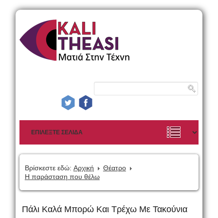
Βρίσκεστε εδώ:
Αρχική
Θέατρο
Η παράσταση που θέλω
Πάλι Καλά Μπορώ Και Τρέχω Με Τακούνια