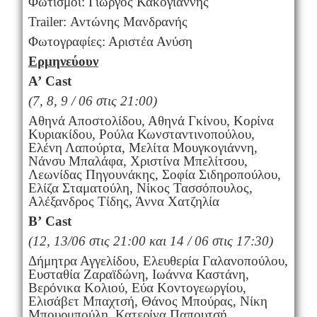
Φωτισμοί: Γιώργος Κακογιάννης
Trailer: Αντώνης Μανδρανής
Φωτογραφίες: Αριστέα Ανύση
Ερμηνεύουν
Α’
Cast
(7, 8, 9 / 06 στις 21:00)
Αθηνά Αποστολίδου, Αθηνά Γκίνου, Κορίνα
Κυριακίδου, Ρούλα Κωνσταντινοπούλου,
Ελένη Λαπούρτα, Μελίτα Μουγκογιάννη,
Νάνσυ Μπαλάφα, Χριστίνα Μπελίτσου,
Λεωνίδας Πηγουνάκης, Σοφία Σιδηροπούλου,
Ελίζα Σταματούλη, Νίκος Τασσόπουλος,
Αλέξανδρος Τίδης, Άννα Χατζηλία
Β’
Cast
(12, 13/06 στις 21:00 και 14 / 06 στις 17:30)
Δήμητρα Αγγελίδου, Ελευθερία Γαλανοπούλου,
Ευσταθία Ζαραϊδώνη, Ιωάννα Καστάνη,
Βερόνικα Κολιού, Εύα Κοντογεωργίου,
Ελισάβετ Μπαχτσή, Θάνος Μπούρας, Νίκη
Μπουρμπούλη, Κατερίνα Παπουτσή,