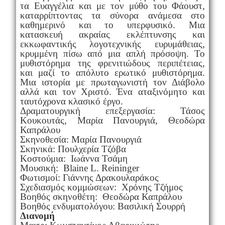
τα Ευαγγέλια και με τον μύθο του Φάουστ,
καταρρίπτοντας τα σύνορα ανάμεσα στο
καθημερινό και το υπερφυσικό. Μια
κατασκευή ακραίας εκλέπτυνσης και
εκκωφαντικής λογοτεχνικής ευρυμάθειας,
κρυμμένη πίσω από μια απλή πρόσοψη. Το
μυθιστόρημα της φρενιτιώδους περιπέτειας,
και μαζί το απόλυτο ερωτικό μυθιστόρημα.
Μια ιστορία με πρωταγωνιστή τον Διάβολο
αλλά και τον Χριστό. Ένα αταξινόμητο και
ταυτόχρονα κλασικό έργο.
Δραματουργική επεξεργασία: Τάσος
Κουκουτάς, Μαρία Πανουργιά, Θεοδώρα
Καπράλου
Σκηνοθεσία: Μαρία Πανουργιά
Σκηνικά: Πουλχερία Τζόβα
Κοστούμια: Ιωάννα Τσάμη
Μουσική: Blaine L. Reininger
Φωτισμοί: Γιάννης Δρακουλαράκος
Σχεδιασμός κομμώσεων: Χρόνης Τζήμος
Βοηθός σκηνοθέτη: Θεοδώρα Καπράλου
Βοηθός ενδυματολόγου
:
Βασιλική Σουρρή
Διανομή