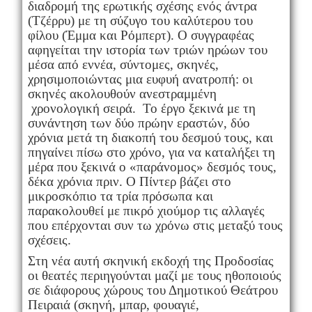
διαδρομή της ερωτικής σχέσης ενός άντρα
(Τζέρρυ) με τη σύζυγο του καλύτερου του
φίλου (Έμμα και Ρόμπερτ). Ο συγγραφέας
αφηγείται την ιστορία των τριών ηρώων του
μέσα από εννέα, σύντομες, σκηνές,
χρησιμοποιώντας μια ευφυή ανατροπή: οι
σκηνές ακολουθούν ανεστραμμένη
χρονολογική σειρά. Το έργο ξεκινά με τη
συνάντηση των δύο πρώην εραστών, δύο
χρόνια μετά τη διακοπή του δεσμού τους, και
πηγαίνει πίσω στο χρόνο, για να καταλήξει τη
μέρα που ξεκινά ο «παράνομος» δεσμός τους,
δέκα χρόνια πριν. Ο Πίντερ βάζει στο
μικροσκόπιο τα τρία πρόσωπα και
παρακολουθεί με πικρό χιούμορ τις αλλαγές
που επέρχονται συν τω χρόνω στις μεταξύ τους
σχέσεις.
Στη νέα αυτή σκηνική εκδοχή της Προδοσίας
οι θεατές περιηγούνται μαζί με τους ηθοποιούς
σε διάφορους χώρους του Δημοτικού Θεάτρου
Πειραιά (σκηνή, μπαρ, φουαγιέ,