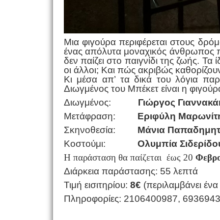
Μια φιγούρα περιφέρεται στους δρόμ
ένας απόλυτα μοναχικός άνθρωπος που
δεν παίζει στο παιγνίδι της ζωής. Τα 
οι άλλοι; Και πώς ακριβώς καθορίζουν 
Κι μέσα απ’ τα δικά του λόγια πα
Διωγμένος του Μπέκετ είναι η φιγούρα
Διωγμένος:
Γιώργος Γιαννακά
Μετάφραση:
Εριφύλη Μαρωνίτ
Σκηνοθεσία:
Μάνια Παπαδημητ
Κοστούμι:
Ολυμπία Σιδερίδο
Η παράσταση θα παίζεται
έως 20
Φεβρο
Διάρκεια παράστασης: 55 λεπτά
Τιμή εισιτηρίου:
8€
(περιλαμβάνει ένα
Πληροφορίες: 2106400987, 693694