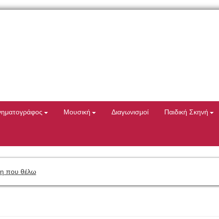
νηματογράφος
Μουσική
Διαγωνισμοί
Παιδική Σκηνή
η που θέλω