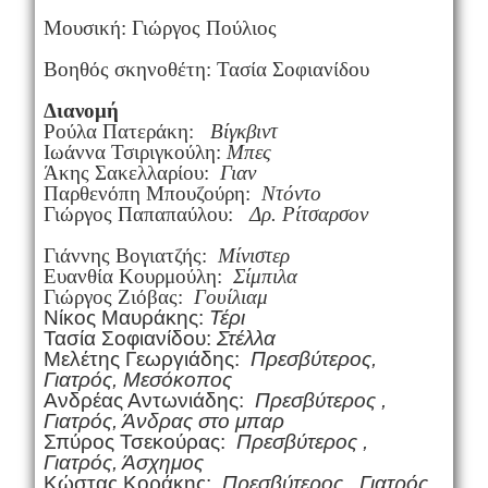
Μουσική: Γιώργος Πούλιος
Βοηθός σκηνοθέτη: Τασία Σοφιανίδου
Διανομή
Ρούλα Πατεράκη:
Βίγκβιντ
Ιωάννα Τσιριγκούλη:
Μπες
Άκης Σακελλαρίου:
Γιαν
Παρθενόπη Μπουζούρη:
Ντόντο
Γιώργος Παπαπαύλου:
Δρ. Ρίτσαρσον
Γιάννης Βογιατζής:
Μίνιστερ
Ευανθία Κουρμούλη:
Σίμπιλα
Γιώργος Ζιόβας:
Γουίλιαμ
Νίκος Μαυράκης:
Τέρι
Τασία Σοφιανίδου:
Στέλλα
Μελέτης Γεωργιάδης:
Πρεσβύτερος,
Γιατρός, Μεσόκοπος
Ανδρέας Αντωνιάδης:
Πρεσβύτερος ,
Γιατρός, Άνδρας στο μπαρ
Σπύρος Τσεκούρας:
Πρεσβύτερος ,
Γιατρός, Άσχημος
Κώστας Κοράκης:
Πρεσβύτερος , Γιατρός,