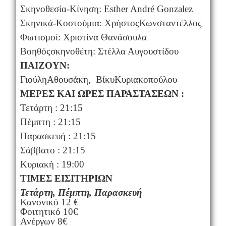
Σκηνοθεσία
-
Κίνηση
:
Εsther André Gonzalez
Σκηνικά
-
Κοστούμια
:
Χρήστος
Κωνσταντέλλος
Φωτισμοί: Χριστίνα Θανάσουλα
Βοηθός
σκηνοθέτη
:
Στέλλα Α
υ
γουστίδου
ΠΑΙΖΟΥΝ:
Γιούλη
Αθουσάκη
,
Βίκυ
Κυριακοπούλου
ΜΕΡΕΣ ΚΑΙ ΩΡΕΣ ΠΑΡΑΣΤΑΣΕΩΝ :
Τετάρτη : 21:15
Πέμπτη : 21:15
Παρασκευή : 21:15
Σάββατο : 21:15
Κυριακή : 19:00
ΤΙΜΕΣ ΕΙΣΙΤΗΡΙΩΝ
Τετάρτη, Πέμπτη, Παρασκευή
Κανονικό 12 €
Φοιτητικό 10€
Ανέργων 8€