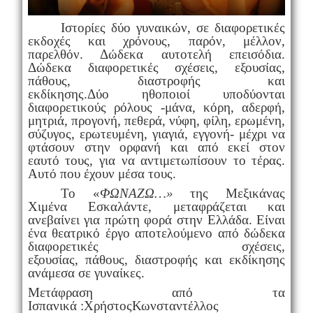
Ιστορίες
δύο
γυναικών, σε
διαφορετικές
εκδοχές και χρόνους, παρ
ό
ν, μέλλον,
παρελθόν. Δώδεκα αυτοτελή επεισόδια.
Δώδεκα διαφορετικές σχέσεις, εξουσίας,
πάθους, διαστροφής και
εκδίκησης.
Δύο
ηθοποιοί υποδύονται
διαφορετικούς ρόλους
-
μάνα, κόρη, αδερφή,
μητριά, προγονή, πεθερά, νύφη, φίλη, ερωμένη,
σύζυγος, ερωτευμένη, γιαγιά, εγγον
ή-
μέχρι να
φτάσουν
στην
ορφανή και από εκεί
στον
εαυτό
τους,
για να αντιμετωπίσουν το
τέρα
ς.
Α
υτό που
έχουν
μέσα τους
.
Το
«
ΦΩΝΑΖΩ
…»
της Μεξικάνας
Χιμένα Εσκαλάντε, μεταφράζεται και
ανεβαίνει για πρώτη φορά στην Ελλάδα. Είναι
ένα θεατρικό έργο αποτελούμενο από δώδεκα
διαφορετικές σχέσεις,
εξουσίας,
πάθους,
διαστροφής και εκδίκησης
ανάμεσα σε γυναίκες.
Μετάφραση από τα
Ισπανικά :
Χρήστος
Κωνσταντέλλος