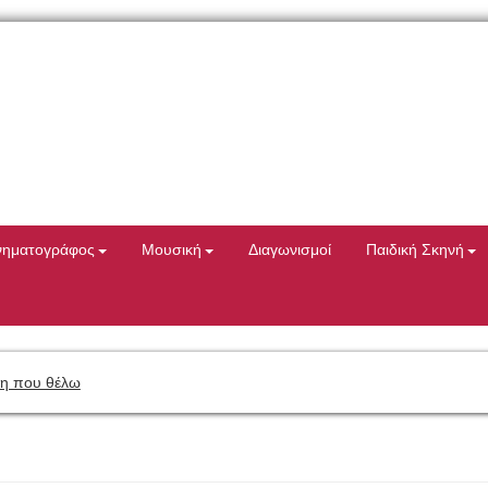
νηματογράφος
Μουσική
Διαγωνισμοί
Παιδική Σκηνή
η που θέλω