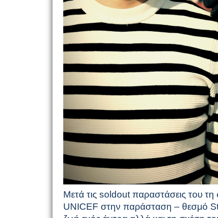
Μετά τις
sold
out
παραστάσεις του τη 
UNICEF
στην παράσταση – θεσμό
S