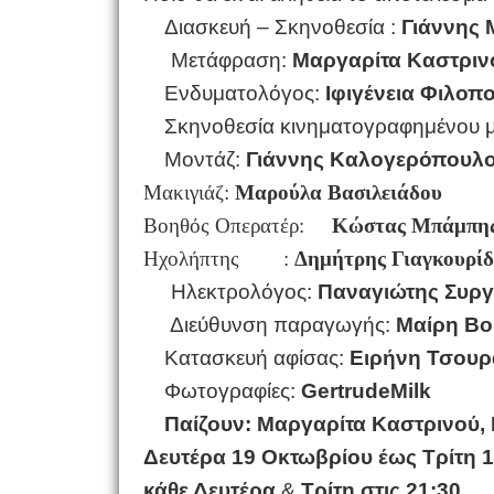
Διασκευή – Σκηνοθεσία :
Γιάννης
Μετάφραση:
Μαργαρίτα Καστριν
Ενδυματολόγος:
Ιφιγένεια Φιλοπ
Σκηνοθεσία κινηματογραφημένου 
Μοντάζ:
Γιάννης Καλογερόπουλ
Μακιγιάζ:
Μαρούλα Βασιλειάδου
Βοηθός Οπερατέρ:
Κώστας Μπάμπη
Ηχολήπτης :
Δημήτρης Γιαγκουρίδ
Ηλεκτρολόγος:
Παναγιώτης Συργ
Διεύθυνση παραγωγής:
Μαίρη Βο
Κατασκευή αφίσας:
Ειρήνη Τσου
Φωτογραφίες:
Gertrude
Milk
Παίζουν: Μαργαρίτα Καστρινού,
Δευτέρα 19 Οκτωβρίου έως Τρίτη 
κάθε Δευτέρα
&
Τρίτη στις 21:30