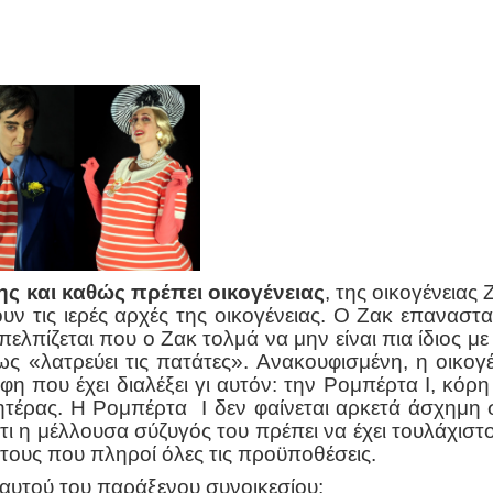
ης και καθώς πρέπει οικογένειας
, της οικογένειας
ουν τις ιερές αρχές της οικογένειας. Ο Ζακ επαναστα
πελπίζεται που ο Ζακ τολμά να μην είναι πια ίδιος με 
ς «λατρεύει τις πατάτες». Ανακουφισμένη, η οικογ
ύφη που έχει διαλέξει γι αυτόν: την Ρομπέρτα Ι, κόρ
έρας. Η Ρομπέρτα Ι δεν φαίνεται αρκετά άσχημη σ
τι η μέλλουσα σύζυγός του πρέπει να έχει τουλάχιστ
τους που πληροί όλες τις προϋποθέσεις.
 αυτού του παράξενου συνοικεσίου;