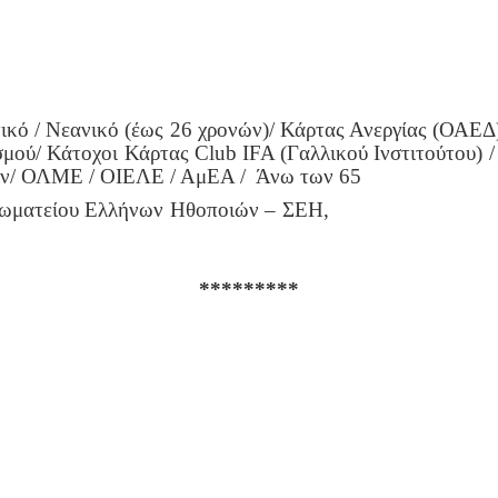
ικό / Νεανικό (έως 26 χρονών)/ Κάρτας Ανεργίας (ΟΑ
σμού/
Κάτοχοι Κάρτας Club IFA (Γαλλικού Ινστιτούτου) 
ών/ ΟΛΜΕ / ΟΙΕΛΕ / ΑμΕΑ / Άνω των 65
λη Σωματείου Ελλήνων 
*********