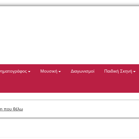
νηματογράφος
Μουσική
Διαγωνισμοί
Παιδική Σκηνή
η που θέλω