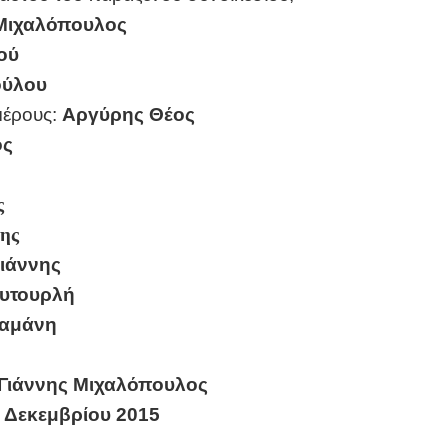
 Μιχαλόπουλος
ού
ούλου
μέρους:
Αργύρης Θέος
ος
ς
ης
ιάννης
υτουρλή
ραμάνη
 Γιάννης Μιχαλόπουλος
1 Δεκεμβρίου 2015