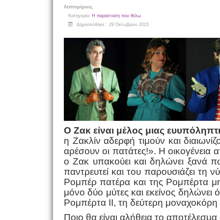
Λεπτομέρειες
Κατηγορία:
Η παράσταση που θέλω
Δημοσιεύθηκε : 29 Οκτωβρίου 2015
Ο Ζακ είναι μέλος μιας ευυπόληπτ
η Ζακλίν αδερφή τιμούν και διαιωνίζ
αρέσουν οι πατάτες!». Η οικογένεια α
ο Ζακ υπακούει και δηλώνει ξανά πω
παντρευτεί και του παρουσιάζει τη ν
Ρομπέρ πατέρα και της Ρομπέρτα μητ
μόνο δύο μύτες και εκείνος δηλώνει ό
Ρομπέρτα ΙΙ, τη δεύτερη μοναχοκόρη 
Ποιο θα είναι αλήθεια το αποτέλεσμα