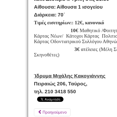
Αίθουσα: Αίθουσα 1 ισογείου
Διάρκεια: 70΄
Τιμές εισιτηρίων:
: 12€, κανονικό
10€
Μαθητικό /Φοιτητ
Κάρτας Νέων/ Κάτοχοι Κάρτας Πολιτι
Κάρτας Οδοντιατρικού Συλλόγου Αθην
3€
ατέλειες
(Μέ
Σκηνοθέτες)
Ίδρυμα Μιχάλης Κακογιάννης
Πειραιώς 206, Ταύρος,
τηλ. 210 3418 550
Προηγούμενο