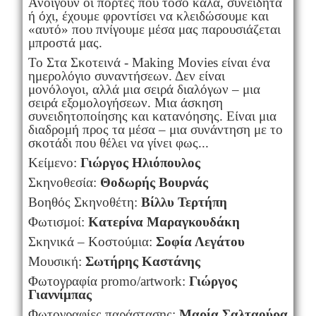
Ανοίγουν οι πόρτες που τόσο καλά, συνειδητά
ή όχι, έχουμε φροντίσει να κλειδώσουμε και
«αυτό» που πνίγουμε μέσα μας παρουσιάζεται
μπροστά μας.
Το Στα Σκοτεινά - Making Movies είναι ένα
ημερολόγιο συναντήσεων. Δεν είναι
μονόλογοι, αλλά μια σειρά διαλόγων – μια
σειρά εξομολογήσεων. Μια άσκηση
συνειδητοποίησης και κατανόησης. Είναι μια
διαδρομή προς τα μέσα – μια συνάντηση με το
σκοτάδι που θέλει να γίνει φως...
Κείμενο:
Γιώργος Ηλιόπουλος
Σκηνοθεσία:
Θοδωρής Βουρνάς
Βοηθός Σκηνοθέτη:
Βίλλυ Τερτήπη
Φωτισμοί:
Κατερίνα Μαραγκουδάκη
Σκηνικά – Κοστούμια:
Σοφία Λεγάτου
Μουσική:
Σωτήρης Καστάνης
Φωτογραφία promo/artwork:
Γιώργος
Γιαννίμπας
Φωτογραφίες παράστασης:
Μαρία Σαλταούρα