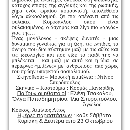
κάτοχος επίσης της αγγλικής και της ρωσικής,
χήρα ενός ωραίου κομουνιστή, απολυθείσα
λόγω αλκοολισμού, ζει πια απέναντι από τις
φυλακές Κορυδαλλού όπου είναι
φυλακισμένος, ο άσχημος και λίγο πιο «αργός»
γιος της…
Ένας μονόλογος - σκέψεις δυνατές - μιας
δυναμικής γυναίκας για τη ζωή, τις ελπίδες, τα
όνειρα που διαψεύστηκαν μαζί με τις αξίες και
τις ιδεολογίες και που είδε το παιδί της να
μπλέκεται – και μαζί με αυτό και η ίδια- σε
περίεργες «μπίζνες» με ανθρώπους από χώρες
του πρώην υπαρκτού σοσιαλισμού.
Σκηνοθεσία – Μουσική επιμέλεια : Ντίνος
Σπυρόπουλος
Σκηνικό – Κοστούμια : Κοσμάς Πανωρίδης
Παίζουν οι ηθοποιοί
: Ελένη Τσακάλου,
Όλγα Παπαδημητρίου, Ίλια Σπυροπούλου,
Άγγελος
Κούκος, Αιμίλιος Λίτος
Ημέρες παραστάσεων
: κάθε Σάββατο,
Κυριακή & Δευτέρα από 23 Οκτωβρίου