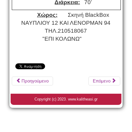
Διάρκεια:
70’
Χώρος:
Σκηνή
Black
Box
ΝΑΥΠΛΙΟΥ 12 ΚΑΙ ΛΕΝΟΡΜΑΝ 94
ΤΗΛ.210518067
"EΠΙ ΚΟΛΩΝΩ"
"Ν
«ΕΠΙαυπλίου 12 & Λένορμαν 94, Κολωνός
- Αθήνα
Προηγούμενο
Επόμενο
Copyright (c) 2023. www.kalitheasi.gr