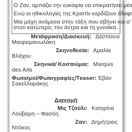
Ο Ζαν, αρπάζει την ευκαιρία να επικρατήσει μ
Ενώ οι ηθικολογίες της Κριστίν κερδίζουν έδαφ
Μια μάχη ανάμεσα στην τάξη που σβήνει και σ’
στον κατώτερο, τον άντρα και τη γυναίκα...
Μετάφραση/Διασκευή:
Δέσποινα
Μαυρομανωλάκη
Σκηνοθεσία:
Αμαλία
Βλάχου
Σκηνικά/ Κοστούμια:
Marquis
des Arts
Φωτισμοί/Φωτογραφίες/
Teaser
:
Έβαν
Σακελλαράκης
Διανομή
Μις Τζούλι:
Κατερίνα
Λούβαρη – Φασόη
Ζαν:
Δημήτριος
Ντόκος