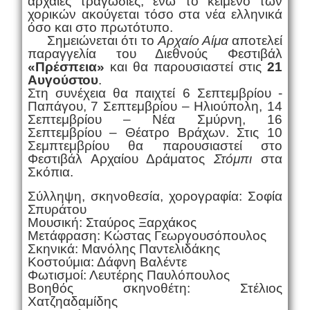
αρχαίες τραγωδίες, ενώ το κείμενο των
χορικών ακούγεται τόσο στα νέα ελληνικά
όσο και στο πρωτότυπο.
Σημειώνεται ότι το
Αρχαίο Αίμα
αποτελεί
παραγγελία του Διεθνούς Φεστιβάλ
«Πρέσπεια»
και θα παρουσιαστεί στις
21
Αυγούστου
.
Στη συνέχεια θα παιχτεί 6 Σεπτεμβρίου -
Παπάγου, 7 Σεπτεμβρίου – Ηλιούπολη, 14
Σεπτεμβρίου – Νέα Σμύρνη, 16
Σεπτεμβρίου – Θέατρο Βράχων. Στις 10
Σεμπτεμβρίου θα παρουσιαστεί στο
Φεστιβάλ Αρχαίου Δράματος
Στόμπι
στα
Σκόπια.
Σύλληψη, σκηνοθεσία, χορογραφία: Σοφία
Σπυράτου
Μουσική: Σταύρος Ξαρχάκος
Μετάφραση: Κώστας Γεωργουσόπουλος
Σκηνικά: Μανόλης Παντελιδάκης
Κοστούμια: Δάφνη Βαλέντε
Φωτισμοί: Λευτέρης Παυλόπουλος
Βοηθός σκηνοθέτη: Στέλιος
Χατζηαδαμίδης