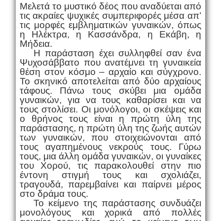
Μελετά το μυστικό δέος που αναδύεται από
τις ακραίες ψυχικές συμπεριφορές μέσα απ’
τις μορφές εμβληματικών γυναικών, όπως
η Ηλέκτρα, η Κασσάνδρα, η Εκάβη, η
Μήδεια.
Η παράσταση έχει συλληφθεί σαν ένα
Ψυχοσάββατο που ανατέμνει τη γυναικεία
θέση στον κόσμο – αρχαίο και σύγχρονο.
Το σκηνικό αποτελείται από δύο αρχαίους
τάφους. Πάνω τους σκύβει μια ομάδα
γυναικών, για να τους καθαρίσει και να
τους στολίσει. Οι μονόλογοι, οι σκέψεις και
ο θρήνος τους είναι η πρώτη ύλη της
παράστασης, η πρώτη ύλη της ζωής αυτών
των γυναικών, που στοιχειώνονται από
τους αγαπημένους νεκρούς τους. Γύρω
τους, μια άλλη ομάδα γυναικών, οι γυναίκες
του Χορού, τις παρακολουθεί στην πιο
έντονη στιγμή τους και σχολιάζει,
τραγουδά, παρεμβαίνει και παίρνει μέρος
στο δράμα τους.
Το κείμενο της παράστασης συνδυάζει
μονολόγους και χορικά από πολλές