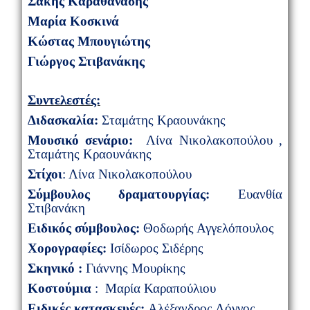
Σάκης Καραθανάσης
Μαρία Κοσκινά
Κώστας Μπουγιώτης
Γιώργος Στιβανάκης
Συντελεστές:
Διδασκαλία:
Σταμάτης Κραουνάκης
M
ουσικό σενάριο:
Λίνα Νικολακοπούλου ,
Σταμάτης Κραουνάκης
Στίχοι
: Λίνα Νικολακοπούλου
Σύμβουλος δραματουργίας:
Ευανθία
Στιβανάκη
Ειδικός σύμβουλος
:
Θοδωρής Αγγελόπουλος
Χορογραφίες:
Ισίδωρος Σιδέρης
Σκηνικό :
Γιάννης Μουρίκης
Κοστούμια
: Μαρία Καραπούλιου
Ειδικές κατασκευές:
Αλέξανδρος Λόγγος