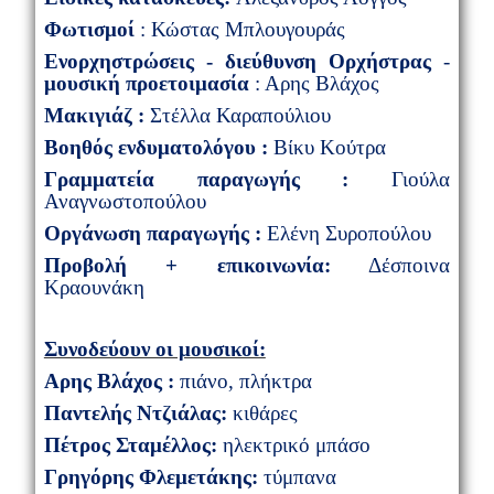
Φωτισμοί
: Κώστας Μπλουγουράς
Ενορχηστρώσεις - διεύθυνση Ορχήστρας
-
μουσική προετοιμασία
: Αρης Βλάχος
Μακιγιάζ :
Στέλλα Καραπούλιου
Βοηθός ενδυματολόγου :
Βίκυ Κούτρα
Γραμματεία παραγωγής :
Γιούλα
Αναγνωστοπούλου
Οργάνωση παραγωγής :
Ελένη Συροπούλου
Προβολή + επικοινωνία:
Δέσποινα
Κραουνάκη
Συνοδεύουν οι μουσικοί:
Αρης Βλάχος :
πιάνο, πλήκτρα
Παντελής Ντζιάλας:
κιθάρες
Πέτρος Σταμέλλος:
ηλεκτρικό μπάσο
Γρηγόρης Φλεμετάκης:
τύμπανα