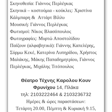
Σκηνοθεσία: Γιάννος Περλέγκας
Σκηνικά – κοστούμια - κούκλες: Χριστίνα
Κάλμπαρη
&
Αττ
ά
ρτ Β
ί
λλ
υ
Μουσική: Γιάννος Περλέγκας
Φωτισμοί: Νίκος Βλασόπουλος
Φωτογραφίες: Μυρτώ Αποστολίδου
Παίζουν (αλφαβητικά): Γιάννης Καπελέρης,
Σύρμω Κεκέ, Κατερίνα Λυπηρίδου, Χρήστος
Μαλάκης, Μάκης Παπαδημητρίου, Γιάννος
Περλέγκας, Μιχάλης Τιτόπουλος
Θέατρο Τέχνης Καρολου Κουν
Φρυνίχου
14, Πλάκα
τηλ: 2103222464 & 2103236732
Ημέρες & ώρες παραστάσεων:
Τετάρτη 20.00, Πέμπτη & Κυριακή 9.15,