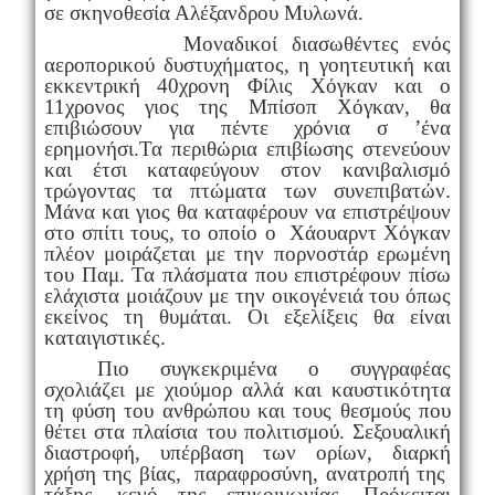
σε σκηνοθεσία Αλέξανδρου Μυλωνά.
Μοναδικοί διασωθέντες ενός
αεροπορικού δυστυχήματος, η γοητευτική και
εκκεντρική 40χρονη Φίλις Χόγκαν και ο
11χρονος γιος της Μπίσοπ Χόγκαν, θα
επιβιώσουν για πέντε χρόνια σ ’ένα
ερημονήσι.
Τα περιθώρια επιβίωσης στενεύουν
και έτσι καταφεύγουν στον κανιβαλισμό
τρώγοντας τα πτώματα των συνεπιβατών.
Μάνα και γιος θα καταφέρουν να επιστρέψουν
στο σπίτι τους, το οποίο ο Χάουαρντ Χόγκαν
πλέον μοιράζεται με την πορνοστάρ ερωμένη
του Παμ. Τα πλάσματα που επιστρέφουν πίσω
ελάχιστα μοιάζουν με την οικογένειά του όπως
εκείνος τη θυμάται. Οι εξελίξεις θα είναι
καταιγιστικές.
Πιο συγκεκριμένα ο συγγραφέας
σχολιάζει με χιούμορ αλλά και καυστικότητα
τη φύση του ανθρώπου και τους θεσμούς που
θέτει στα πλαίσια του πολιτισμού. Σεξουαλική
διαστροφή, υπέρβαση των ορίων, διαρκή
χρήση της βίας, παραφροσύνη, ανατροπή της
τάξης, κενό της επικοινωνίας. Πρόκειται