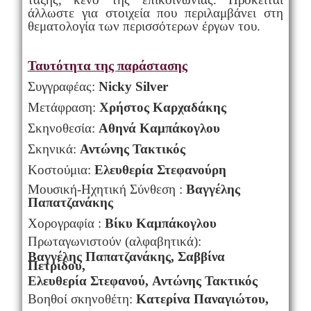
άλλωστε για στοιχεία που περιλαμβάνει στη
θεματολογία των περισσότερων έργων του.
Ταυτότητα της παράστασης
Συγγραφέας:
Nicky Silver
Μετάφραση:
Χρήστος Καρχαδάκης
Σκηνοθεσία:
Αθηνά Καμπάκογλου
Σκηνικά:
Αντώνης Τακτικός
Κοστούμια:
Ελευθερία Στεφανούρη
Μουσική-Ηχητική Σύνθεση :
Βαγγέλης
Παπατζανάκης
Χορογραφία :
Βίκυ Καμπάκογλου
Πρωταγωνιστούν (αλφαβητικά):
Βαγγέλης Παπατζανάκης,
Σαββίνα
Π
ετρίδου,
Ελευθερία Στεφανού,
Αντώνης Τακτικός
Βοηθοί σκηνοθέτη:
Κατερίνα Παναγιώτου,